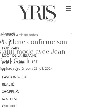
Post
Accueil
lykia
Accueil
25 mai 2023
2 min de lecture
Wejdene confirme son
ACTUS
PORTRAITS
statut mode avec Jean
LOOK DE LA SEMAINE
Paul Gaultier
POP CULTURE
Dernière mise à jour :
28 juil. 2024
ÉDITORIAL
FASHION WEEK
BEAUTÉ
SHOPPING
SOCIÉTAL
CULTURE