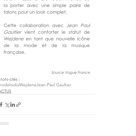
la porter avec une simple paire de 
talons pour un look complet.
Cette collaboration avec 
Jean Paul 
Gaultier
 vient conforter le statut de 
Wejdene
 en tant que nouvelle icône 
de la mode et de la musique 
française.
Source Vogue France
Mots-clés :
mode
looks
Wejdene
Jean-Paul Gaultier
ACTUS