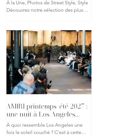
À la Une, Photos de Street Style, Style
Découvrez notre sélection des plus
beaux looks repérés à l'occasion du
défilé AMIRI printemps-été 2027 lors
de la Fashion Week de Paris. Fidèle à
l'univers imaginé par Mike Amiri, les
invités ont revisité les codes du
glamour californien à travers des
silhouettes mêlant tailoring
décontracté, cuir, denim et détails
précieux. Une galerie qui capture
l'atmosphère du défilé et l'élégance
des invités présents pour l'un des
rendez-vous les p
AMIRI printemps-été 2027 :
une nuit à Los Angeles
s'invite à Paris
À quoi ressemble Los Angeles une
fois le soleil couché ? C'est à cette