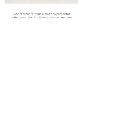
Chers créatifs, nous aimerions présenter
votre travail sur Yris Magazine alors envoyez-
nous vos photos et nous les publierons au
format éditorial !
Dear creatives, we would love to showcase
your work on Yris Magazine — send us your
photos and we’ll feature them in an editorial
format!
editorial@yrismagazine.com
LES LOOKS DE LA SEMAINE