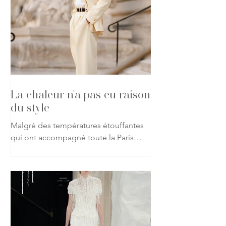
La chaleur n'a pas eu raison
du style
Malgré des températures étouffantes
qui ont accompagné toute la Paris
Haute Couture Week automne-hiver
2026-2027, les passionnés de mode
ont répondu présent, affichant leur
attachement à la création jusque dans
les rues de la capitale. Vestes, robes
spectaculaires, matières précieuses ou
silhouettes affirmées : rien n'a semblé