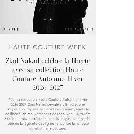
HAUTE COUTURE WEEK
Ziad Nakad célèbre la liberté
avec sa collection Haute
Couture Automne-Hiver
2026-2027
Pour sa collection Haute Couture Automne-Hiver
2026-2027
, Ziad Nakad dévoile « L'Envol », une
proposition inspirée par le vol des oiseaux, symbole
de liberté, de mouvement et de renouveau. À travers
34 silhouettes, le créateur libanais imagine une garde-
robe où la légèreté des lignes rencontre la richesse
du savoir-faire couture.