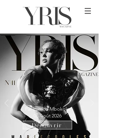
Par Itumba Mbokolo
05 Août 2026
Découvrir