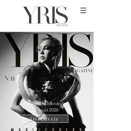
Par Itumba Mbokolo
05 Août 2026
Découvrir