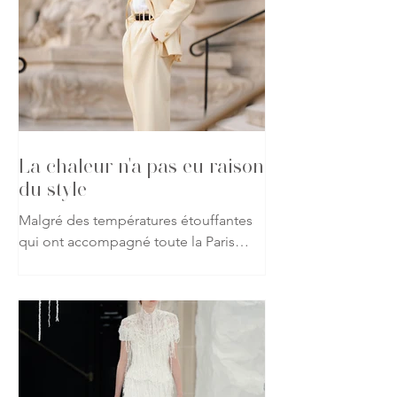
La chaleur n'a pas eu raison
du style
Malgré des températures étouffantes
qui ont accompagné toute la Paris
Haute Couture Week automne-hiver
2026-2027, les passionnés de mode
ont répondu présent, affichant leur
attachement à la création jusque dans
les rues de la capitale. Vestes, robes
spectaculaires, matières précieuses ou
silhouettes affirmées : rien n'a semblé