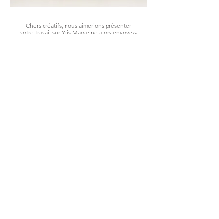
Chers créatifs, nous aimerions présenter
votre travail sur Yris Magazine alors envoyez-
nous vos photos et nous les publierons au
format éditorial !
Dear creatives, we would love to showcase
your work on Yris Magazine — send us your
photos and we’ll feature them in an editorial
format!
editorial@yrismagazine.com
LES LOOKS DE LA SEMAINE