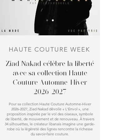
HAUTE COUTURE WEEK
Ziad Nakad célèbre la liberté
avec sa collection Haute
Couture Automne-Hiver
2026-2027
Pour sa collection Haute Couture Automne-Hiver
2026-2027
, Ziad Nakad dévoile « L'Envol », une
proposition inspirée par le vol des oiseaux, symbole
de liberté, de mouvement et de renouveau. À travers
34 silhouettes, le créateur libanais imagine une garde-
robe où la légèreté des lignes rencontre la richesse
du savoir-faire couture.