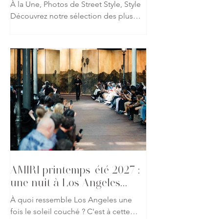
À la Une, Photos de Street Style, Style
Découvrez notre sélection des plus
beaux looks repérés à l'occasion du
défilé AMIRI printemps-été 2027 lors
de la Fashion Week de Paris. Fidèle à
l'univers imaginé par Mike Amiri, les
invités ont revisité les codes du
glamour californien à travers des
silhouettes mêlant tailoring
décontracté, cuir, denim et détails
précieux. Une galerie qui capture
l'atmosphère du défilé et l'élégance
des invités présents pour l'un des
rendez-vous les p
AMIRI printemps-été 2027 :
une nuit à Los Angeles
s'invite à Paris
À quoi ressemble Los Angeles une
fois le soleil couché ? C'est à cette