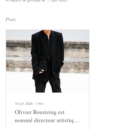
A rejoint le groupe le : 7 juin 2023
Posts
14 juil. 2026
∙
1
min
Olivier Rousteing est
nommé directeur artistique
de Rabanne