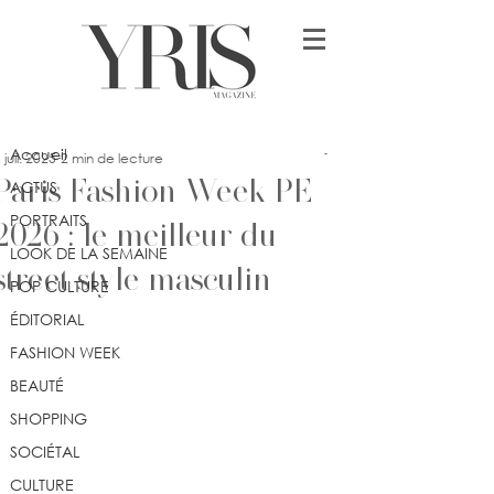
Post
Accueil
ssey
Accueil
 juil. 2025
2 min de lecture
Paris Fashion Week PE
ACTUS
PORTRAITS
2026 : le meilleur du
LOOK DE LA SEMAINE
street style masculin
POP CULTURE
ÉDITORIAL
FASHION WEEK
BEAUTÉ
SHOPPING
SOCIÉTAL
CULTURE