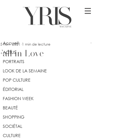
Post
Accueil
orely
Accueil
15 nov. 2021
1 min de lecture
Fall in Love
ACTUS
PORTRAITS
LOOK DE LA SEMAINE
POP CULTURE
ÉDITORIAL
FASHION WEEK
BEAUTÉ
SHOPPING
SOCIÉTAL
CULTURE