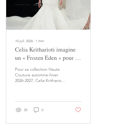
parisiens sont devenus le
prolongement des
podiums, offrant une...
10 juil. 2026
∙
1
min
Celia Kritharioti imagine
un « Frozen Eden » pour la
Haute Couture automne-
Pour sa collection Haute
hiver 2026-2027
Couture automne-hiver
2026-2027, Celia Kritharioti
dévoile Frozen Eden, une
proposition inspirée d'un
jardin d'Éden figé dans la
glace, où l'innocence, la
tentation et la renaissance
25
0
se rencontrent. La
créatrice grecque
transforme le podium en
un univers hivernal où