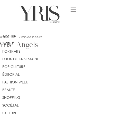
Post
Accueil
orely
Accueil
15 déc. 2021
2 min de lecture
Yris ‘ Angels
ACTUS
PORTRAITS
LOOK DE LA SEMAINE
POP CULTURE
ÉDITORIAL
FASHION WEEK
BEAUTÉ
SHOPPING
SOCIÉTAL
CULTURE