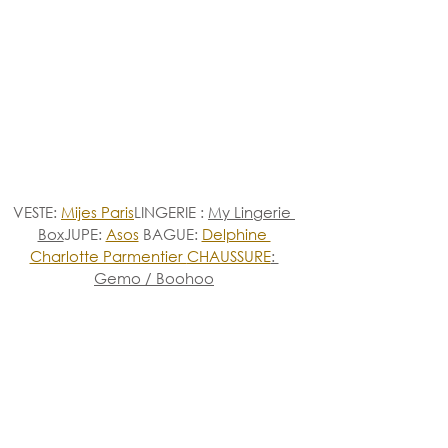
VESTE: 
Mijes Paris
LINGERIE : 
My Lingerie 
Box
JUPE: 
Asos
 BAGUE: 
Delphine 
Charlotte Parmentier 
CHAUSSURE
: 
Gemo / Boohoo