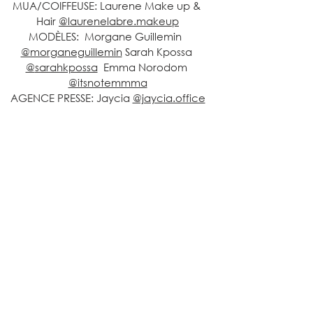
MUA/COIFFEUSE: Laurene Make up & 
Hair 
@laurenelabre.makeup
MODÈLES:  Morgane Guillemin  
@morganeguillemin
 Sarah Kpossa 
@
sarahkpossa
  Emma Norodom 
@itsnotemmma
AGENCE PRESSE: Jaycia 
@jaycia.office