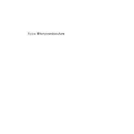
Robe 
@tonywardcouture