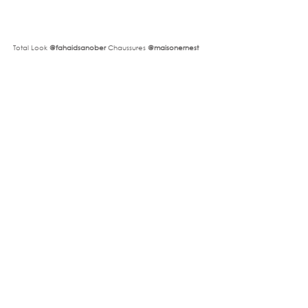
Total Look 
@fahaidsanober 
Chaussures
 @maisonernest