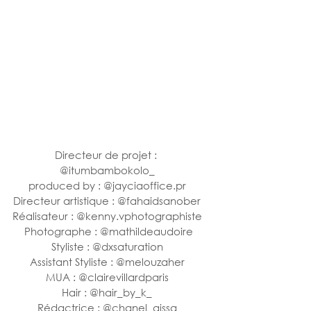
Directeur de projet : 
@
itumbambokolo_
produced by
 : @
jayciaoffice.pr
Directeur artistique : @
fahaidsanober
Réalisateur : @
kenny.vphotographiste
 Photographe : @
mathildeaudoire
Styliste : @
dxsaturation
Assistant Styliste : @
melouzaher
MUA : @
clairevillardparis
Hair : @
hair_by_k_
Rédactrice : @
chanel_aissa