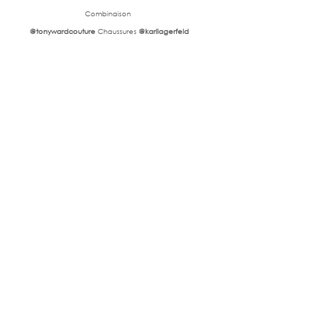
Combinaison 
@tonywardcouture
 Chaussures
 @karllagerfeld