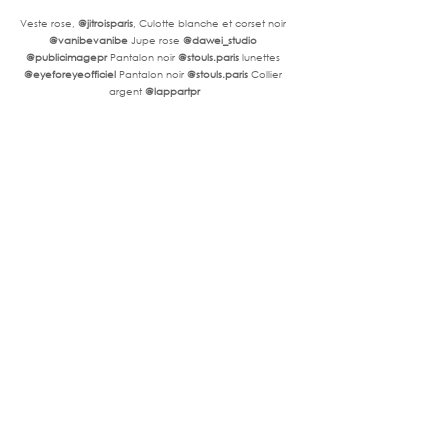
Veste rose, 
@jitroisparis
, Culotte blanche et corset noir 
@vanibevanibe
 Jupe rose 
@dawei_studio 
@publicimagepr 
Pantalon noir 
@
stouls.paris
 lunettes 
@eyeforeyeofficiel
 Pantalon noir
 @
stouls.paris
Collier 
argent 
@lappartpr