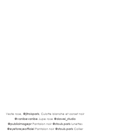
Veste rose, 
@jitroisparis
, Culotte blanche et corset noir 
@vanibevanibe
 Jupe rose 
@dawei_studio 
@publicimagepr 
Pantalon noir 
@
stouls.paris
 lunettes 
@eyeforeyeofficiel
 Pantalon noir
 @
stouls.paris
Collier 