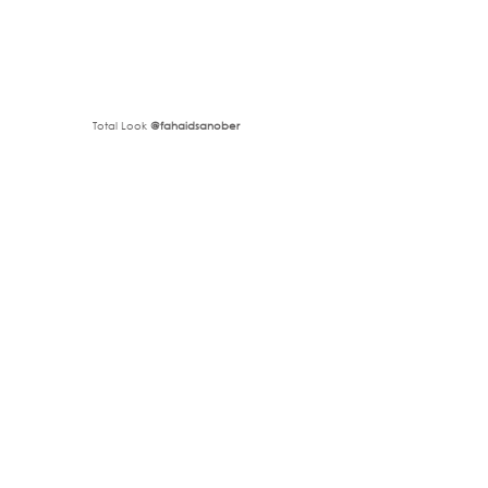
Total Look 
@fahaidsanober 