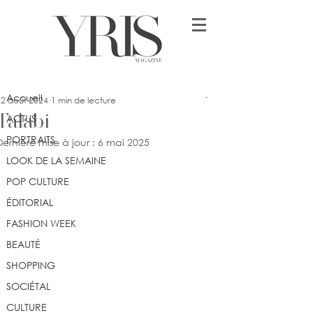
Post
Accueil
yrismagazine
Accueil
22 août 2024
1 min de lecture
Talabi
ACTUS
PORTRAITS
Dernière mise à jour :
6 mai 2025
LOOK DE LA SEMAINE
POP CULTURE
ÉDITORIAL
FASHION WEEK
BEAUTÉ
SHOPPING
SOCIÉTAL
CULTURE