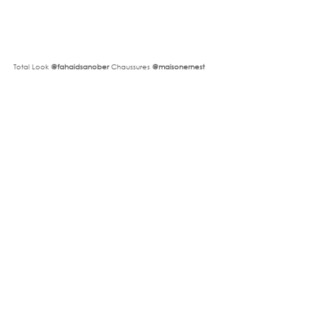
Total Look 
@fahaidsanober 
Chaussures
 @maisonernest