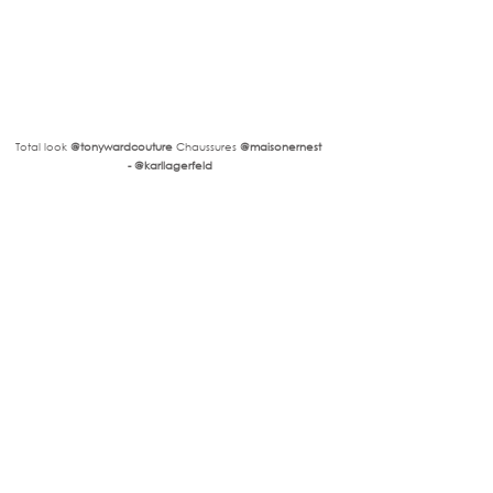
Total look 
@tonywardcouture
 Chaussures
 @maisonernest 
- @karllagerfeld