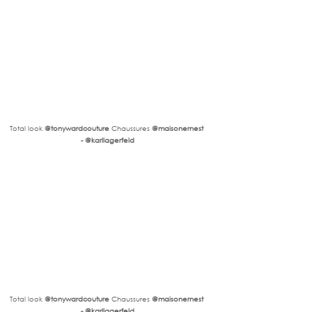
Total look 
@tonywardcouture
 Chaussures
 @maisonernest 
- @karllagerfeld
Total look 
@tonywardcouture
 Chaussures
 @maisonernest 
- @karllagerfeld