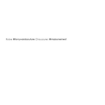
Robe 
@tonywardcouture
 Chaussures
 @maisonernest