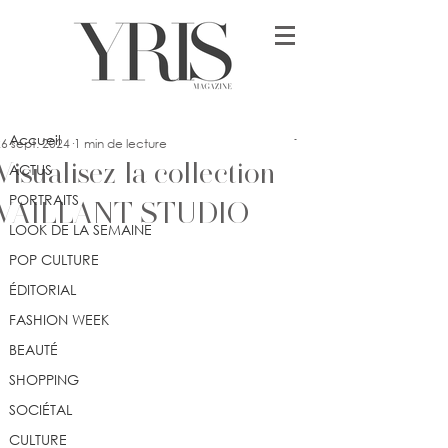
Post
Accueil
Jennifer Dimonekene
Accueil
6 sept. 2024
1 min de lecture
Visualisez la collection
ACTUS
PORTRAITS
VAILLANT STUDIO
LOOK DE LA SEMAINE
POP CULTURE
ÉDITORIAL
FASHION WEEK
BEAUTÉ
SHOPPING
SOCIÉTAL
CULTURE