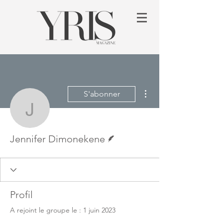
Plus d'actions
S'abonner
Jennifer Dimonekene
Écrivain
Jennifer Dimonekene
Profil
A rejoint le groupe le : 1 juin 2023