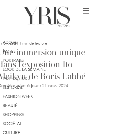
Post
Accueil
ssey
Accueil
 nov. 2024
1 min de lecture
Une immersion unique
ACTUS
PORTRAITS
dans l'exposition Ito
LOOK DE LA SEMAINE
Meikyū de Boris Labbé
POP CULTURE
Dernière mise à jour :
21 nov. 2024
ÉDITORIAL
FASHION WEEK
BEAUTÉ
SHOPPING
SOCIÉTAL
CULTURE