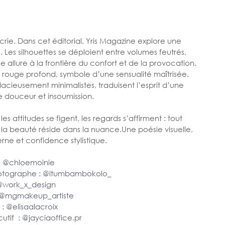
rie. Dans cet éditorial, Yris Magazine explore une 
e. Les silhouettes se déploient entre volumes feutrés, 
ne allure à la frontière du confort et de la provocation.
n rouge profond, symbole d’une sensualité maîtrisée. 
acieusement minimalistes, traduisent l’esprit d’une 
 douceur et insoumission.
s attitudes se figent, les regards s’affirment : tout 
 la beauté réside dans la nuance.Une poésie visuelle, 
ne et confidence stylistique.
; @
chloemoinie
hotographe : @
itumbambokolo_
@work_x_design
 @
mgmakeup_artiste
 : @
elisaalacroix
utif 
 : @
jayciaoffice.pr