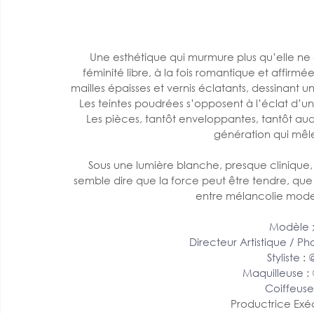
Une esthétique qui murmure plus qu’elle ne c
féminité libre, à la fois romantique et affirmé
mailles épaisses et vernis éclatants, dessinant u
Les teintes poudrées s’opposent à l’éclat d’u
Les pièces, tantôt enveloppantes, tantôt aud
génération qui mêle
Sous une lumière blanche, presque clinique, le
semble dire que la force peut être tendre, que
entre mélancolie moder
Modèle 
Directeur Artistique / P
Styliste : 
Maquilleuse :
Coiffeuse
Productrice Exéc