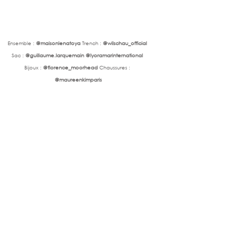
Ensemble : 
@maisonlenatoya
 Trench :
 @wilschau_official 
Sac : 
@guillaume.larquemain @lyoramarinternational 
Bijoux : 
@florence_moorhead 
Chaussures : 
@maureenkimparis