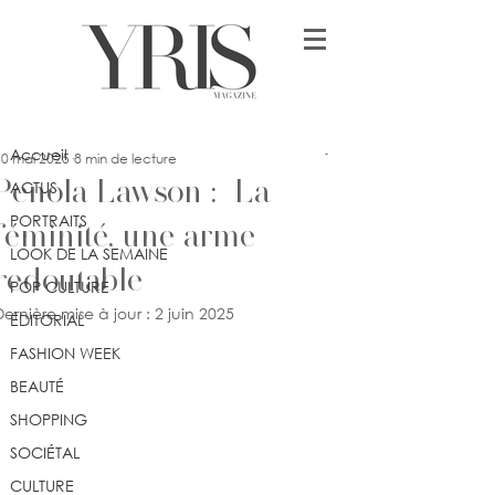
Post
Accueil
Mrs Chanel Aïssa
Accueil
30 mai 2025
8 min de lecture
Penola Lawson : La
ACTUS
PORTRAITS
féminité, une arme
LOOK DE LA SEMAINE
redoutable
POP CULTURE
Dernière mise à jour :
2 juin 2025
ÉDITORIAL
FASHION WEEK
BEAUTÉ
SHOPPING
SOCIÉTAL
CULTURE