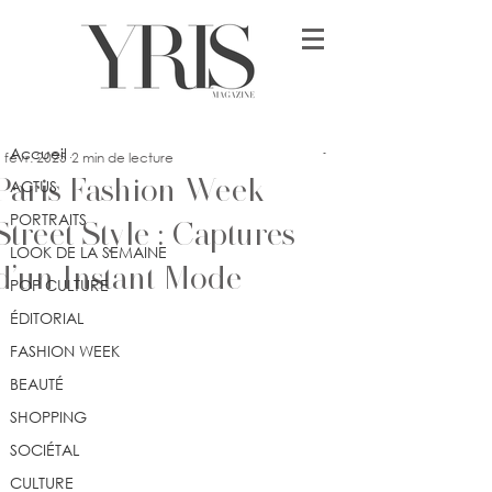
Post
Accueil
ssey
Accueil
 févr. 2025
2 min de lecture
Paris Fashion Week –
ACTUS
PORTRAITS
Street Style : Captures
LOOK DE LA SEMAINE
d’un Instant Mode
POP CULTURE
ÉDITORIAL
FASHION WEEK
BEAUTÉ
SHOPPING
SOCIÉTAL
CULTURE