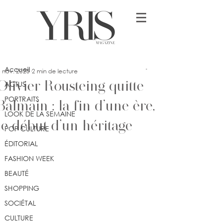
Post
Accueil
lykia
Accueil
 nov. 2025
2 min de lecture
Olivier Rousteing quitte
ACTUS
PORTRAITS
Balmain : la fin d’une ère,
LOOK DE LA SEMAINE
le début d’un héritage
POP CULTURE
ÉDITORIAL
FASHION WEEK
BEAUTÉ
SHOPPING
SOCIÉTAL
CULTURE