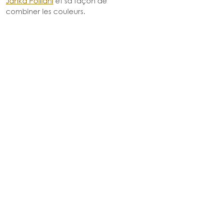
Janka Polliani
 et sa façon de 
combiner les couleurs. 