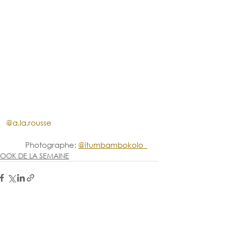
@a.la.rousse
Photographe: 
@itumbambokolo_
LOOK DE LA SEMAINE