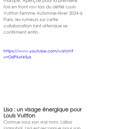
marque. Aperçue pour la première 
fois en front row lors du défilé Louis 
Vuitton Femme Automne-Hiver 2024 à 
Paris, les rumeurs sur cette 
collaboration tant attendue se 
confirment enfin.
https://www.youtube.com/watch?
v=OslPXxNr3yk
Lisa : un visage énergique pour 
Louis Vuitton
Connue sous son vrai nom, Lalisa 
Manobal, Lisa est reconnue pour son 