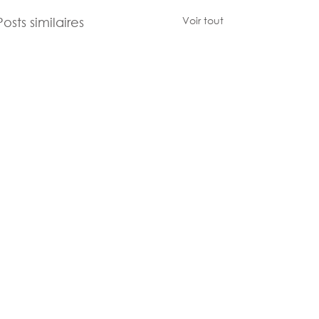
Voir tout
Posts similaires
Commentaires