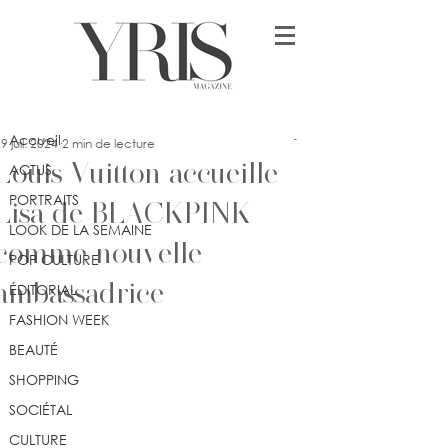
Post
Accueil
lykia
Accueil
9 juil. 2024
2 min de lecture
Louis Vuitton accueille
ACTUS
PORTRAITS
Lisa de BLACKPINK
LOOK DE LA SEMAINE
comme nouvelle
POP CULTURE
ambassadrice
ÉDITORIAL
FASHION WEEK
BEAUTÉ
SHOPPING
SOCIÉTAL
CULTURE