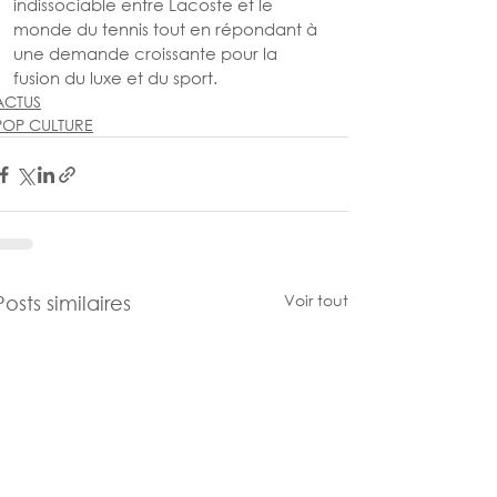
indissociable entre Lacoste et le 
monde du tennis tout en répondant à 
une demande croissante pour la 
fusion du luxe et du sport.
ACTUS
POP CULTURE
Voir tout
Posts similaires