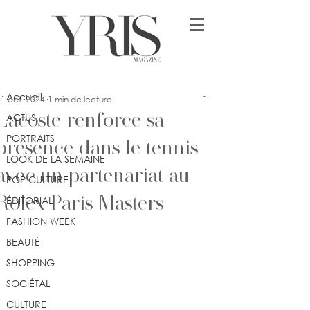
Post
Accueil
lykia
Accueil
1 oct. 2024
1 min de lecture
Lacoste renforce sa
ACTUS
PORTRAITS
présence dans le tennis
LOOK DE LA SEMAINE
avec un partenariat au
POP CULTURE
Rolex Paris Masters
ÉDITORIAL
FASHION WEEK
BEAUTÉ
SHOPPING
SOCIÉTAL
CULTURE