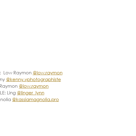
:  Low Raymon 
@low.raymon
ny 
@kenny.vphotographiste
w Raymon 
@low.raymon
E: Ling 
@linger_lynn
nolia 
@kassiamagnolia.pro