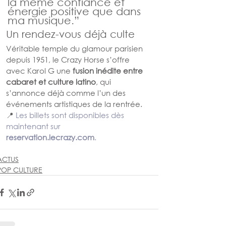
la même confiance et 
énergie positive que dans 
ma musique.”
Un rendez-vous déjà culte
Véritable temple du glamour parisien 
depuis 1951, le Crazy Horse s’offre 
avec Karol G une 
fusion inédite entre 
cabaret et culture latino
, qui 
s’annonce déjà comme l’un des 
événements artistiques de la rentrée.
📍
 Les billets sont disponibles dès 
maintenant sur 
reservation.lecrazy.com
.
ACTUS
POP CULTURE