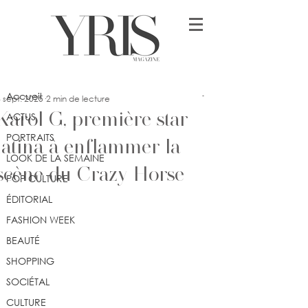
Post
Accueil
ssey
Accueil
 sept. 2025
2 min de lecture
Karol G, première star
ACTUS
PORTRAITS
latina à enflammer la
LOOK DE LA SEMAINE
scène du Crazy Horse
POP CULTURE
ÉDITORIAL
FASHION WEEK
BEAUTÉ
SHOPPING
SOCIÉTAL
CULTURE