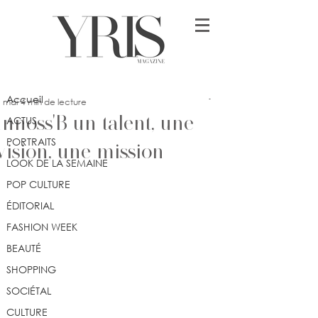
Post
Accueil
Jennifer Dimonekene
Accueil
1 mai
4 min de lecture
Innoss'B un talent, une
ACTUS
PORTRAITS
vision, une mission
LOOK DE LA SEMAINE
POP CULTURE
ÉDITORIAL
FASHION WEEK
BEAUTÉ
SHOPPING
SOCIÉTAL
CULTURE