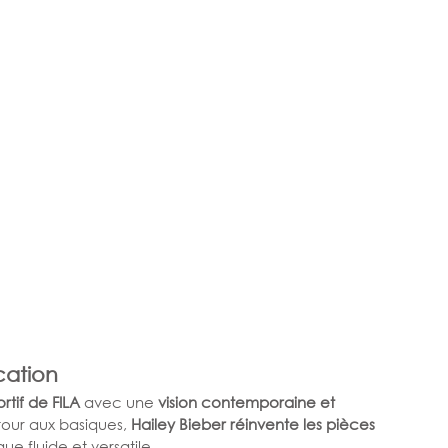
cation
rtif de FILA
 avec une 
vision contemporaine et 
tour aux basiques, 
Hailey Bieber réinvente les pièces 
e fluide et versatile.