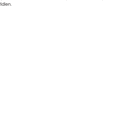
idien
.