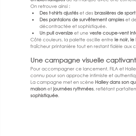
On retrouve ainsi :
Des t-shirts ajustés
 et des 
brassières de sport
Des pantalons de survêtement amples
 et d
décontractée et sophistiquée.
Un pull oversize
 et une 
veste coupe-vent in
Côté couleurs, la palette oscille entre 
le noir, l
fraîcheur printanière tout en restant fidèle aux
Une campagne visuelle captivan
Pour accompagner ce lancement, FILA et Hailey 
connu pour son approche intimiste et authentiq
La campagne met en scène 
Hailey dans son qu
maison
 et 
journées rythmées
, reflétant parfaite
sophistiquée
.