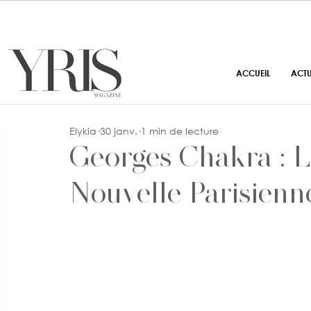
ACCUEIL
ACT
Elykia
30 janv.
1 min de lecture
Georges Chakra : L
Nouvelle Parisienn