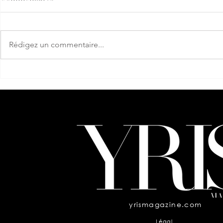
Rédigez un commentaire...
Evelyn Kazantzoglou toujours
Pınar Yılmaz
en mouvement
l’histoire et
yrismagazine.com
Légal