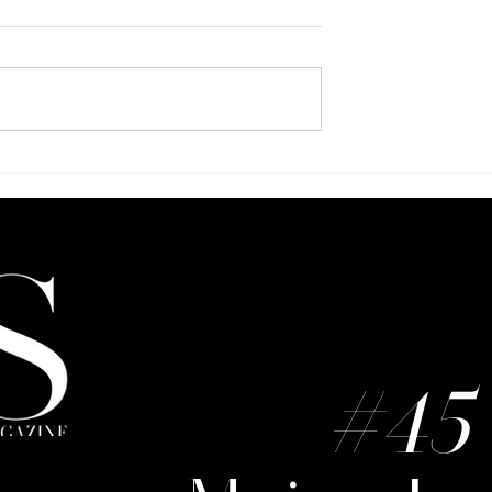
 : La force de
Julliana Nneka Michel la
 du style
couleur comme manifeste
#45