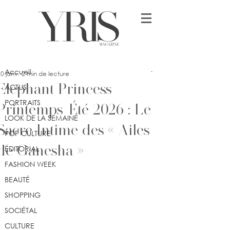
Post
Accueil
lykia
Accueil
0 janv.
2 min de lecture
Elephant Princess
ACTUS
PORTRAITS
Printemps-Été 2026 : Le
LOOK DE LA SEMAINE
Sacre Intime des « Ailes
POP CULTURE
de Ganesha »
ÉDITORIAL
FASHION WEEK
BEAUTÉ
SHOPPING
SOCIÉTAL
CULTURE