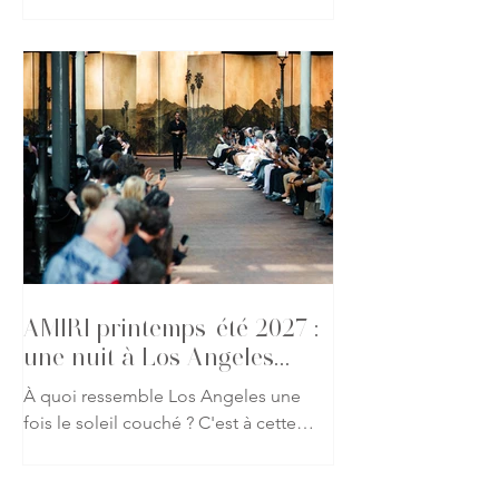
beaux looks repérés à l'occasion du
défilé AMIRI printemps-été 2027 lors
de la Fashion Week de Paris. Fidèle à
l'univers imaginé par Mike Amiri, les
invités ont revisité les codes du
glamour californien à travers des
silhouettes mêlant tailoring
décontracté, cuir, denim et détails
précieux. Une galerie qui capture
l'atmosphère du défilé et l'élégance
des invités présents pour l'un des
rendez-vous les p
AMIRI printemps-été 2027 :
une nuit à Los Angeles
s'invite à Paris
À quoi ressemble Los Angeles une
fois le soleil couché ? C'est à cette
question que Mike Amiri répond avec
sa collection printemps-été 2027.