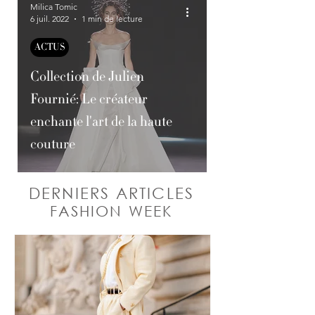
Milica Tomic
6 juil. 2022
1 min de lecture
ACTUS
Collection de Julien
Fournié: Le créateur
enchante l'art de la haute
couture
DERNIERS ARTICLES
FASHION WEEK