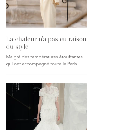
La chaleur n'a pas eu raison
du style
Malgré des températures étouffantes
qui ont accompagné toute la Paris
Haute Couture Week automne-hiver
2026-2027, les passionnés de mode
ont répondu présent, affichant leur
attachement à la création jusque dans
les rues de la capitale. Vestes, robes
spectaculaires, matières précieuses ou
silhouettes affirmées : rien n'a semblé
freiner leur envie de s'exprimer à
travers leurs tenues. À chaque sortie