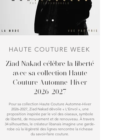
HAUTE COUTURE WEEK
Ziad Nakad célèbre la liberté
avec sa collection Haute
Couture Automne-Hiver
2026-2027
Pour sa collection Haute Couture Automne-Hiver
2026-2027
, Ziad Nakad dévoile « L'Envol », une
proposition inspirée par le vol des oiseaux, symbole
de liberté, de mouvement et de renouveau. À travers
34 silhouettes, le créateur libanais imagine une garde-
robe où la légèreté des lignes rencontre la richesse
du savoir-faire couture.