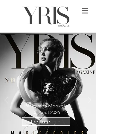
Par Itumba Mbokolo
05 Août 2026
Découvrir