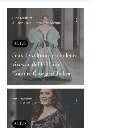
Clea Mullard
31 janv. 2023
1 min de lecture
ACTUS
Jeux de volumes et couleurs
vives au défilé Haute
Couture Georges Chakra
yrismagazine
27 juil. 2022
2 min de lecture
ACTUS