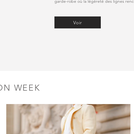
garde-robe où la légèreté des lignes renco
Voir
ON WEEK