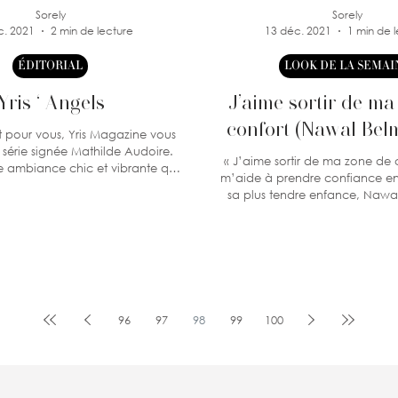
Sorely
Sorely
c. 2021
2 min de lecture
13 déc. 2021
1 min de 
ÉDITORIAL
LOOK DE LA SEMAI
Yris ‘ Angels
J’aime sortir de ma
confort (Nawal Bel
 pour vous, Yris Magazine vous
série signée Mathilde Audoire.
« J’aime sortir de ma zone de confort : cela
e ambiance chic et vibrante que
m’aide à prendre confiance en
notre...
sa plus tendre enfance, Nawa
baigne...
96
97
98
99
100