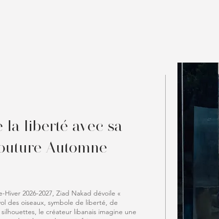
la liberté avec sa
Couture Automne-
-Hiver 2026-2027, Ziad Nakad dévoile «
vol des oiseaux, symbole de liberté, de
ilhouettes, le créateur libanais imagine une