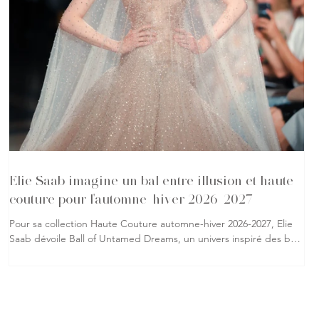
Elie Saab imagine un bal entre illusion et haute
couture pour l'automne-hiver 2026-2027
Pour sa collection Haute Couture automne-hiver 2026-2027, Elie
Saab dévoile Ball of Untamed Dreams, un univers inspiré des bals
masqués où la réalité se mêle à l'imaginaire. À travers une
succession de silhouettes spectaculaires, la maison libanaise
explore la métamorphose, le mystère et l'élégance qui
caractérisent son savoir-faire. Les matières occupent une place
centrale dans cette collection. Organza brodé de perles, velours,