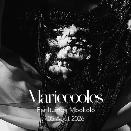
Mariecooles
Par Itumba Mbokolo
05 Août 2026