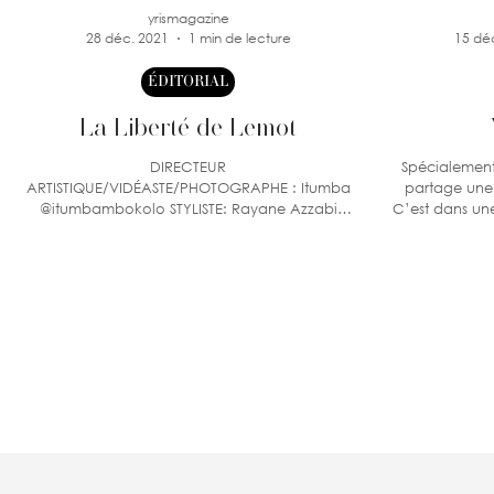
yrismagazine
28 déc. 2021
1 min de lecture
15 dé
ÉDITORIAL
La Liberté de Lemot
DIRECTEUR
Spécialement
ARTISTIQUE/VIDÉASTE/PHOTOGRAPHE : Itumba
partage une 
@itumbambokolo STYLISTE: Rayane Azzabi
C’est dans un
@rayyane_fashiondesigner_henna
MUA/HAIR:...