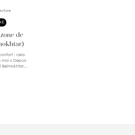
lecture
NE
 zone de
mokhtar)
 moi » Depuis
l Belmokhtar