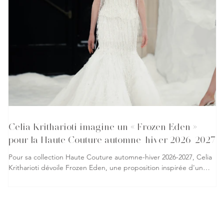
Celia Kritharioti imagine un « Frozen Eden »
pour la Haute Couture automne-hiver 2026-2027
Pour sa collection Haute Couture automne-hiver 2026-2027, Celia
Kritharioti dévoile Frozen Eden, une proposition inspirée d'un
jardin d'Éden figé dans la glace, où l'innocence, la tentation et la
renaissance se rencontrent. La créatrice grecque transforme le
podium en un univers hivernal où chaque silhouette participe à
un récit visuel empreint de contrastes et de savoir-faire. La
collection s'articule autour d'une palette dominée par le noir, le