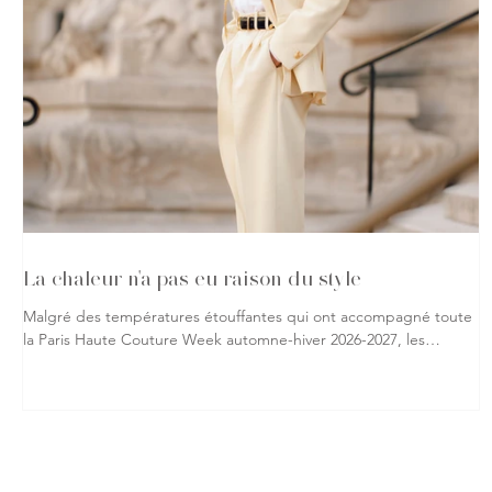
La chaleur n'a pas eu raison du style
Malgré des températures étouffantes qui ont accompagné toute
la Paris Haute Couture Week automne-hiver 2026-2027, les
passionnés de mode ont répondu présent, affichant leur
attachement à la création jusque dans les rues de la capitale.
Vestes, robes spectaculaires, matières précieuses ou silhouettes
affirmées : rien n'a semblé freiner leur envie de s'exprimer à
travers leurs tenues. À chaque sortie de défilé, les trottoirs
parisiens sont devenus le prolongement des podiums, o