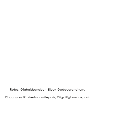
Robe, 
@fahaidsanober
, Bijoux 
@edouardnahum
,
Chaussures 
@robertodurvilleparis
, Wigs 
@glamlaceparis