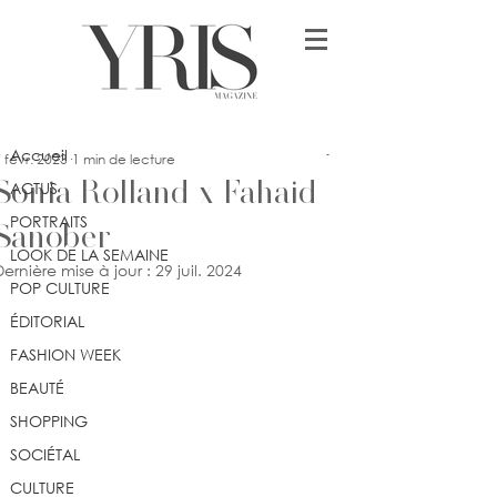
Post
Accueil
yrismagazine
Accueil
 févr. 2023
1 min de lecture
Sonia Rolland x Fahaid
ACTUS
PORTRAITS
Sanober
LOOK DE LA SEMAINE
Dernière mise à jour :
29 juil. 2024
POP CULTURE
ÉDITORIAL
FASHION WEEK
BEAUTÉ
SHOPPING
SOCIÉTAL
CULTURE