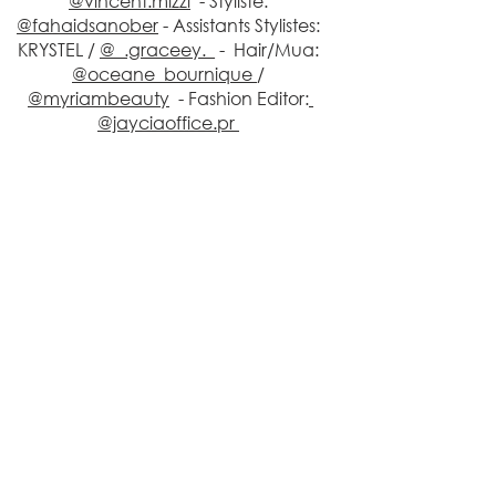
@vincent.mizzi
  - Styliste: 
@fahaidsanober
 - Assistants Stylistes: 
KRYSTEL / 
@_.graceey._
 -  Hair/Mua: 
@oceane_bournique 
/ 
@myriambeauty
  - Fashion Editor:
@jayciaoffice.pr 