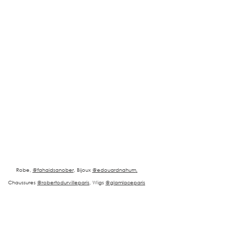
Robe, 
@fahaidsanober
, Bijoux 
@edouardnahum
,
Chaussures 
@robertodurvilleparis
, Wigs 
@glamlaceparis