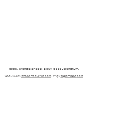
Robe, 
@fahaidsanober
, Bijoux 
@edouardnahum
,
Chaussures 
@robertodurvilleparis
, Wigs 
@glamlaceparis