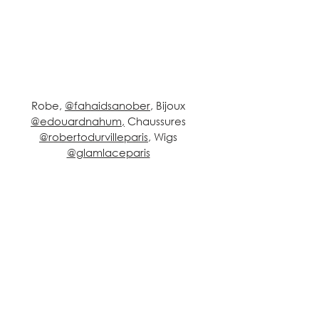
Robe, 
@fahaidsanober
, Bijoux 
@edouardnahum
,
 Chaussures 
@robertodurvilleparis
, Wigs 
@glamlaceparis