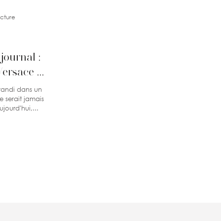
ecture
journal :
Versace et
a mode
grandi dans un
e serait jamais
jourd'hui,...