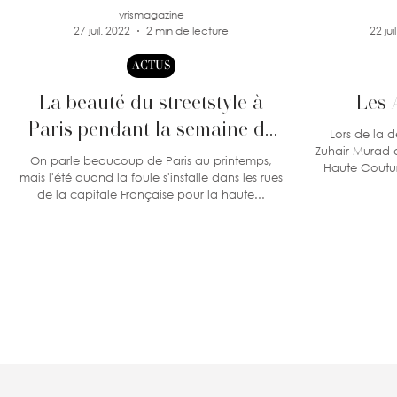
yrismagazine
27 juil. 2022
2 min de lecture
22 jui
ACTUS
La beauté du streetstyle à
Les 
Paris pendant la semaine de
Lors de la d
Zuhair Murad a présenté sa
la haute couture
On parle beaucoup de Paris au printemps,
Haute Coutur
mais l'été quand la foule s'installe dans les rues
de la capitale Française pour la haute...