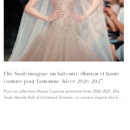
Elie Saab imagine un bal entre illusion et haute
couture pour l'automne-hiver 2026-2027
Pour sa collection Haute Couture automne-hiver 2026-2027, Elie
Saab dévoile Ball of Untamed Dreams, un univers inspiré des bals
masqués où la réalité se mêle à l'imaginaire. À travers une
succession de silhouettes spectaculaires, la maison libanaise
explore la métamorphose, le mystère et l'élégance qui
caractérisent son savoir-faire. Les matières occupent une place
centrale dans cette collection. Organza brodé de perles, velours,