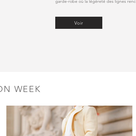
garde-robe où la légèreté des lignes renco
Voir
ON WEEK