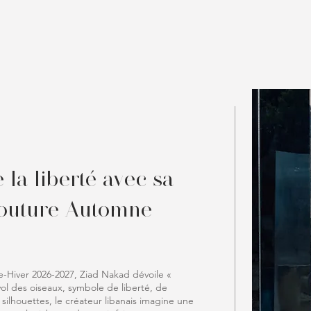
la liberté avec sa
Couture Automne-
-Hiver 2026-2027, Ziad Nakad dévoile «
vol des oiseaux, symbole de liberté, de
ilhouettes, le créateur libanais imagine une