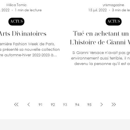
Milica Tomic
yrismagazine
l. 2022
1 min de lecture
15 juil. 2022
3 min de l
ACTUS
ACTUS
Arts Divinatoires
Tué en achetant un 
L'histoire de Gianni 
ernière Fashion Week de Paris,
 nouvelle collection
de l'empire de l
Si Gianni Versace n'avait pas 
e automne-hiver 2022-2023 à...
environnement aussi terrible, il n
devenu la personne qu'il est au
91
92
93
94
95