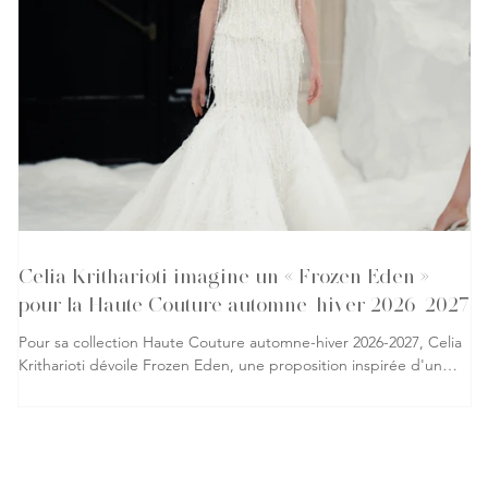
Celia Kritharioti imagine un « Frozen Eden »
pour la Haute Couture automne-hiver 2026-2027
Pour sa collection Haute Couture automne-hiver 2026-2027, Celia
Kritharioti dévoile Frozen Eden, une proposition inspirée d'un
jardin d'Éden figé dans la glace, où l'innocence, la tentation et la
renaissance se rencontrent. La créatrice grecque transforme le
podium en un univers hivernal où chaque silhouette participe à
un récit visuel empreint de contrastes et de savoir-faire. La
collection s'articule autour d'une palette dominée par le noir, le