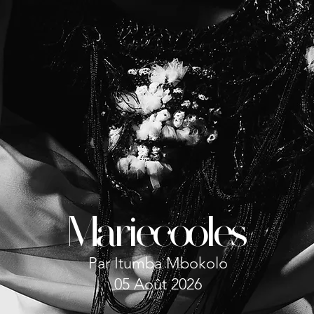
Mariecooles
Par Itumba Mbokolo
05 Août 2026