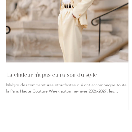
La chaleur n'a pas eu raison du style
Malgré des températures étouffantes qui ont accompagné toute
la Paris Haute Couture Week automne-hiver 2026-2027, les
passionnés de mode ont répondu présent, affichant leur
attachement à la création jusque dans les rues de la capitale.
Vestes, robes spectaculaires, matières précieuses ou silhouettes
affirmées : rien n'a semblé freiner leur envie de s'exprimer à
travers leurs tenues. À chaque sortie de défilé, les trottoirs
parisiens sont devenus le prolongement des podiums, o