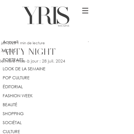
Post
Accueil
yrismagazine
Accueil
 juin 2023
1 min de lecture
PARTY NIGHT
ACTUS
PORTRAITS
Dernière mise à jour :
28 juil. 2024
LOOK DE LA SEMAINE
POP CULTURE
ÉDITORIAL
FASHION WEEK
BEAUTÉ
SHOPPING
SOCIÉTAL
CULTURE