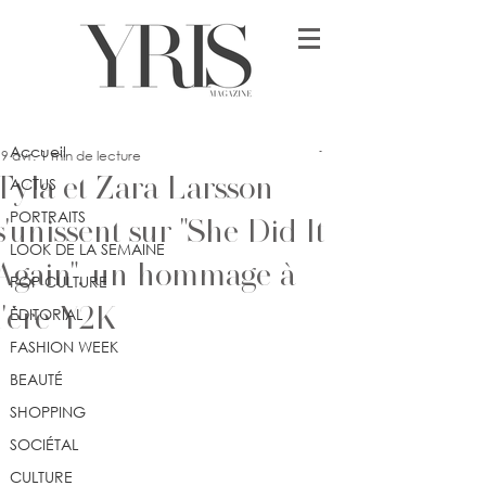
Post
Accueil
lykia
Accueil
9 avr.
1 min de lecture
Tyla et Zara Larsson
ACTUS
PORTRAITS
s'unissent sur "She Did It
LOOK DE LA SEMAINE
Again", un hommage à
POP CULTURE
l'ère Y2K
ÉDITORIAL
FASHION WEEK
BEAUTÉ
SHOPPING
SOCIÉTAL
CULTURE