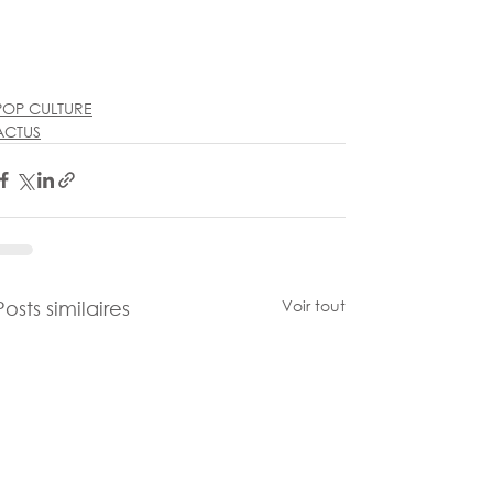
POP CULTURE
ACTUS
Voir tout
Posts similaires