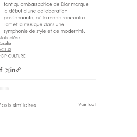
tant qu'ambassadrice de Dior marque 
le début d'une collaboration 
passionnante, où la mode rencontre 
l'art et la musique dans une 
symphonie de style et de modernité.
Mots-clés :
osalía
ACTUS
POP CULTURE
Voir tout
Posts similaires