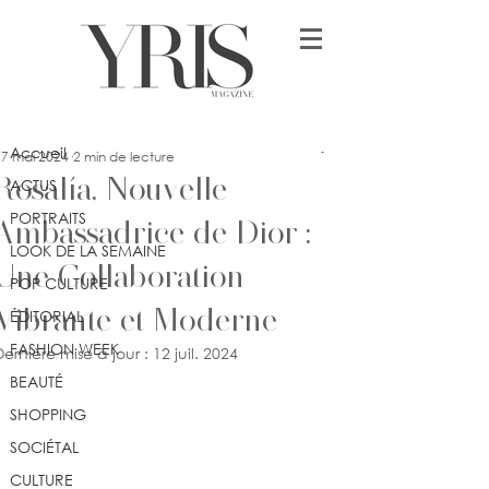
Post
Accueil
lykia
Accueil
17 mai 2024
2 min de lecture
Rosalía, Nouvelle
ACTUS
PORTRAITS
Ambassadrice de Dior :
LOOK DE LA SEMAINE
Une Collaboration
POP CULTURE
Vibrante et Moderne
ÉDITORIAL
FASHION WEEK
Dernière mise à jour :
12 juil. 2024
BEAUTÉ
SHOPPING
SOCIÉTAL
CULTURE