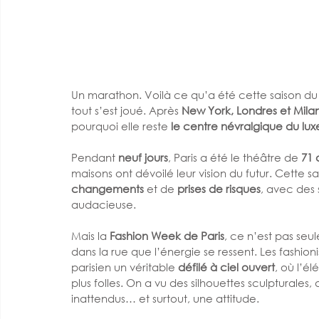
Un marathon. Voilà ce qu’a été cette saison du
tout s’est joué. Après 
New York, Londres et Mila
pourquoi elle reste 
le centre névralgique du lux
Pendant 
neuf jours
, Paris a été le théâtre de 
71 
maisons ont dévoilé leur vision du futur. Cette
changements
 et de 
prises de risques
, avec des 
audacieuse.
Mais la 
Fashion Week de Paris
, ce n’est pas seu
dans la rue que l’énergie se ressent. Les fashionis
parisien un véritable 
défilé à ciel ouvert
, où l’é
plus folles. On a vu des silhouettes sculpturales
inattendus… et surtout, une attitude.