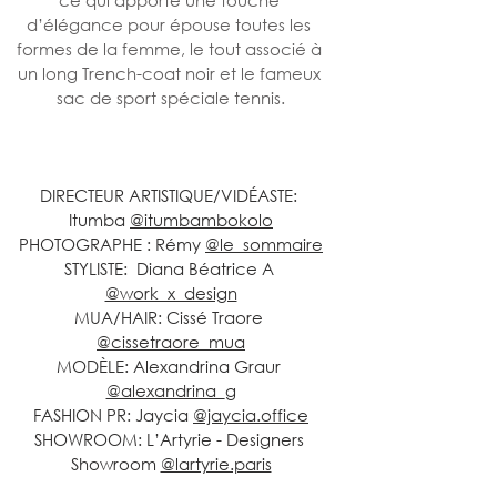
ce qui apporte une touche 
d’élégance pour épouse toutes les 
formes de la femme, le tout associé à 
un long Trench-coat noir et le fameux 
sac de sport spéciale tennis.
DIRECTEUR ARTISTIQUE/VIDÉASTE: 
Itumba 
@itumbambokolo
PHOTOGRAPHE : Rémy 
@le_sommaire
STYLISTE:  Diana Béatrice A 
@work_x_design
MUA/HAIR: Cissé Traore 
@cissetraore_mua
MODÈLE: Alexandrina Graur 
@alexandrina_g
FASHION PR: Jaycia 
@jaycia.office
SHOWROOM: L’Artyrie - Designers 
Showroom 
@lartyrie.paris