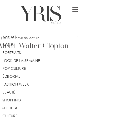
Post
Accueil
yrismagazine
Accueil
 juin 2022
2 min de lecture
Mont-Walter Clopton
ACTUS
PORTRAITS
LOOK DE LA SEMAINE
POP CULTURE
ÉDITORIAL
FASHION WEEK
BEAUTÉ
SHOPPING
SOCIÉTAL
CULTURE