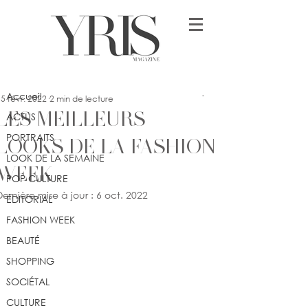
Post
Accueil
schebbalah
Accueil
5 févr. 2022
2 min de lecture
LES MEILLEURS
ACTUS
PORTRAITS
LOOKS DE LA FASHION
LOOK DE LA SEMAINE
WEEK
POP CULTURE
Dernière mise à jour :
6 oct. 2022
ÉDITORIAL
FASHION WEEK
BEAUTÉ
SHOPPING
SOCIÉTAL
CULTURE