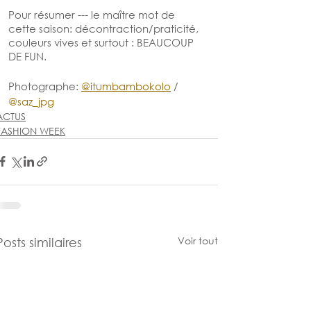
Pour résumer --- le maître mot de 
cette saison: décontraction/praticité, 
couleurs vives et surtout : BEAUCOUP 
DE FUN. 
Photographe: 
@itumbambokolo
 / 
@saz_jpg
ACTUS
FASHION WEEK
Voir tout
Posts similaires