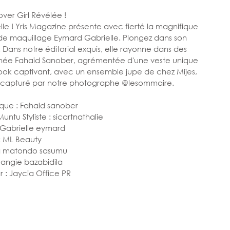
ver Girl Révélée ! 
e ! Yris Magazine présente avec fierté la magnifique 
de maquillage Eymard Gabrielle. Plongez dans son 
 Dans notre éditorial exquis, elle rayonne dans des 
gnée Fahaid Sanober, agrémentée d'une veste unique 
ook captivant, avec un ensemble jupe de chez Mijes, 
c capturé par notre photographe @lesommaire. 
tique : Fahaid sanober 
tu Styliste : sicartnathalie 
: Gabrielle eymard 
 ML Beauty 
ha matondo sasumu 
: angie bazabidila 
r : Jaycia Office PR