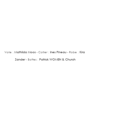
Voile : 
Mathilda Moos
 - Collier :
 Ines Pineau
 - Robe : 
Kira 
Zander
 - Bottes :
 Patrick WOMEN & Church