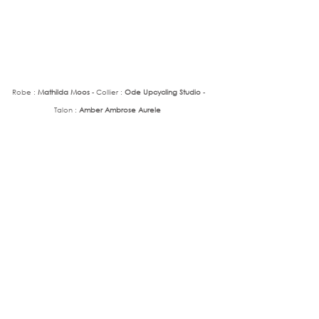
Robe :
 Mathilda Moos
 - Collier : 
Ode Upcycling Studio
 - 
Talon : 
Amber Ambrose Aurele