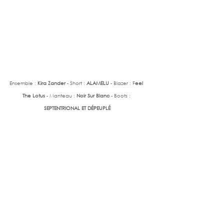
Ensemble : 
Kira Zander 
- Short : 
ALAMELU 
- Blazer : F
eel 
The Lotus 
- Manteau : 
Noir Sur Blanc
 - Boots : 
SEPTENTRIONAL ET DÉPEUPLÉ