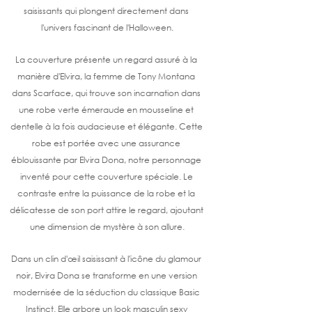
saisissants qui plongent directement dans 
l'univers fascinant de l'Halloween.
La couverture présente un regard assuré à la 
manière d'Elvira, la femme de Tony Montana 
dans Scarface, qui trouve son incarnation dans 
une robe verte émeraude en mousseline et 
dentelle à la fois audacieuse et élégante. Cette 
robe est portée avec une assurance 
éblouissante par Elvira Dona, notre personnage 
inventé pour cette couverture spéciale. Le 
contraste entre la puissance de la robe et la 
délicatesse de son port attire le regard, ajoutant 
une dimension de mystère à son allure.
Dans un clin d'œil saisissant à l'icône du glamour 
noir, Elvira Dona se transforme en une version 
modernisée de la séduction du classique Basic 
Instinct. Elle arbore un look masculin sexy 