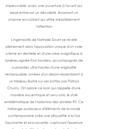
impeccable, avec une ouverture à l'avant qui 
laisse entrevoir un décolleté, émanant un 
charme envoûtant qui attire irrésistiblement 
l'attention.
L'ingéniosité de Nathalie Sicart se révèle 
pleinement dans l'association unique d'un voile 
crème en dentelle et d'une robe magnifique à 
lanières signée Kira Sanders, accompagnés de 
cuissardes ultra-hautes d'une originalité 
remarquable, ornées d'un dessin ressemblant à 
un tableau illustré sur ses bottes par Patrick 
Churny. On adore ce look qui rappelle d'une 
manière excentrique et sexy-chic le style 
emblématique de Madonna des années 90. Ce 
mélange audacieux d'éléments de la mode 
contemporaine crée une silhouette à la fois 
fascinante et provocante, capturant l'essence 