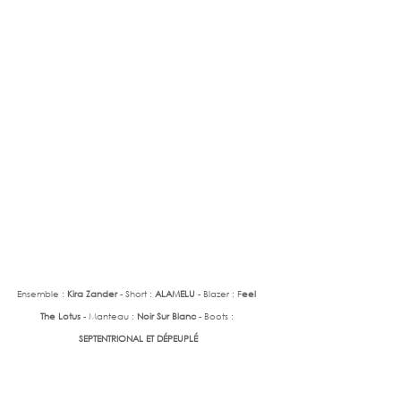
Ensemble : 
Kira Zander 
- Short : 
ALAMELU 
- Blazer : F
eel 
The Lotus 
- Manteau : 
Noir Sur Blanc
 - Boots : 
SEPTENTRIONAL ET DÉPEUPLÉ