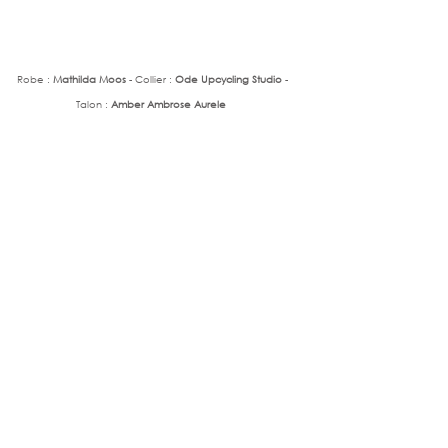
Robe :
 Mathilda Moos
 - Collier : 
Ode Upcycling Studio
 - 
Talon : 
Amber Ambrose Aurele