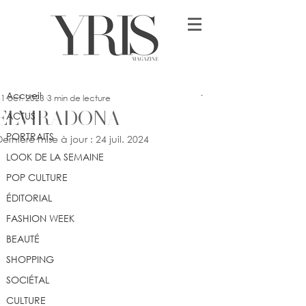
Post
Accueil
yrismagazine
Accueil
1 oct. 2023
3 min de lecture
ELVIRADONA
ACTUS
PORTRAITS
Dernière mise à jour :
24 juil. 2024
LOOK DE LA SEMAINE
POP CULTURE
ÉDITORIAL
FASHION WEEK
BEAUTÉ
SHOPPING
SOCIÉTAL
CULTURE