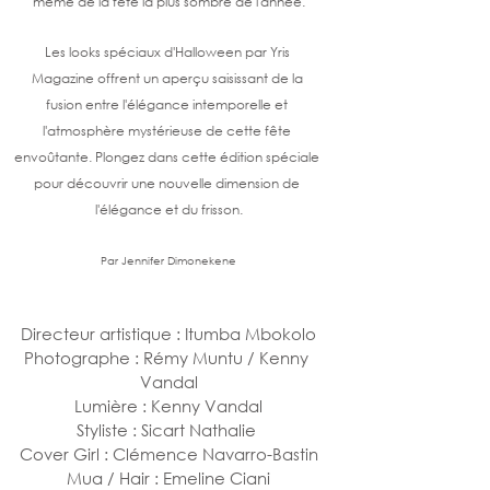
même de la fête la plus sombre de l'année.
Les looks spéciaux d'Halloween par Yris 
Magazine offrent un aperçu saisissant de la 
fusion entre l'élégance intemporelle et 
l'atmosphère mystérieuse de cette fête 
envoûtante. Plongez dans cette édition spéciale 
pour découvrir une nouvelle dimension de 
l'élégance et du frisson.
Par Jennifer Dimonekene
Directeur artistique : Itumba Mbokolo
Photographe : Rémy Muntu / Kenny 
Vandal
Lumière : Kenny Vandal
Styliste : Sicart Nathalie 
Cover Girl : Clémence Navarro-Bastin
Mua / Hair : Emeline Ciani