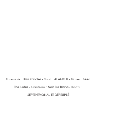
Ensemble : 
Kira Zander 
- Short : 
ALAMELU 
- Blazer : F
eel 
The Lotus 
- Manteau : 
Noir Sur Blanc
 - Boots : 
SEPTENTRIONAL ET DÉPEUPLÉ