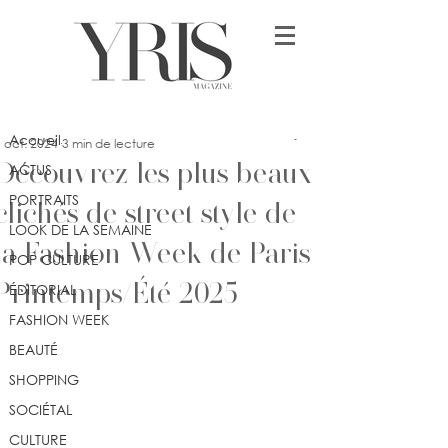
Post
Accueil
ilica Tomic
Accueil
 oct. 2024
3 min de lecture
Découvrez les plus beaux
ACTUS
PORTRAITS
clichés de street style de
LOOK DE LA SEMAINE
la Fashion Week de Paris
POP CULTURE
Printemps/Été 2025
ÉDITORIAL
FASHION WEEK
BEAUTÉ
SHOPPING
SOCIÉTAL
CULTURE