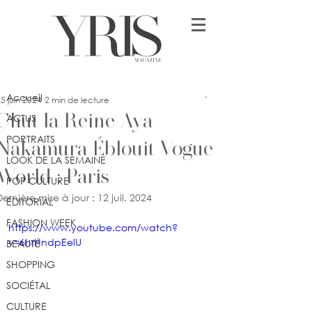
Post
Accueil
lykia
Accueil
5 juin 2024
2 min de lecture
Chut la Reine Aya
ACTUS
PORTRAITS
Nakamura Éblouit Vogue
LOOK DE LA SEMAINE
World : Paris
POP CULTURE
Dernière mise à jour :
12 juil. 2024
ÉDITORIAL
FASHION WEEK
https://www.youtube.com/watch?
v=6hrHndpEelU
BEAUTÉ
SHOPPING
SOCIÉTAL
CULTURE