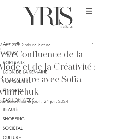
Post
Accueil
Jennifer Dimonekene
Accueil
3 oct. 2023
2 min de lecture
À la Confluence de la
ACTUS
PORTRAITS
Mode et de la Créativité :
LOOK DE LA SEMAINE
Rencontre avec Sofia
POP CULTURE
Vinnichuk
ÉDITORIAL
FASHION WEEK
Dernière mise à jour :
24 juil. 2024
BEAUTÉ
SHOPPING
SOCIÉTAL
CULTURE