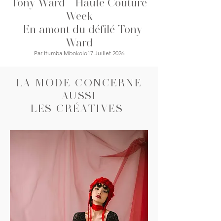
Tony Ward - Haute Couture
Cette saison, AMIRI imagine une
garde-robe pensée pour ceux qui
Week
vivent lorsque la ville s'en
-
En amont du défilé Tony
Ward
Par Itumba Mbokolo17 Juillet 2026
LA MODE CONCERNE
AUSSI
LES CRÉATIVES