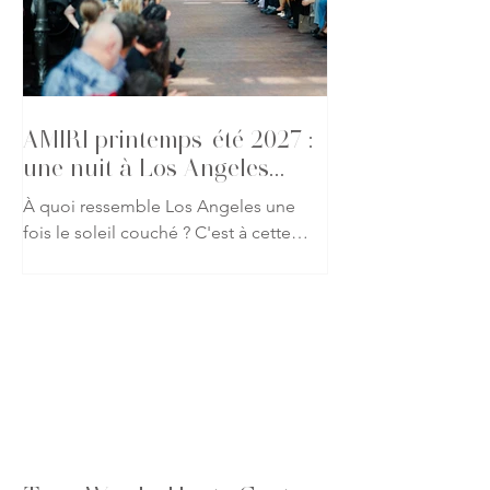
décontracté, cuir, denim et détails
précieux. Une galerie qui capture
l'atmosphère du défilé et l'élégance
des invités présents pour l'un des
rendez-vous les p
AMIRI printemps-été 2027 :
une nuit à Los Angeles
s'invite à Paris
À quoi ressemble Los Angeles une
fois le soleil couché ? C'est à cette
question que Mike Amiri répond avec
sa collection printemps-été 2027.
Présentée lors de la Fashion Week
Homme de Paris, la nouvelle
proposition de la maison américaine
abandonne les clichés de la Californie
baignée de lumière pour explorer une
ville plus mystérieuse, où le glamour
se dévoile à la tombée de la nuit.