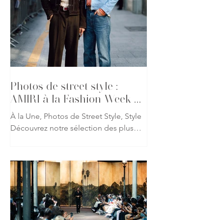
grottes d’Ajanta, des temples de
Tarakeshwara et des représentations
sacrées qui ont façonné l’histoire de
l’art indien. Les robes, corsets et
drapés épousent les lignes du corps
comme les sculptures de pierre qui les
inspire
Photos de street style :
AMIRI à la Fashion Week de
Paris
À la Une, Photos de Street Style, Style
Découvrez notre sélection des plus
beaux looks repérés à l'occasion du
défilé AMIRI printemps-été 2027 lors
de la Fashion Week de Paris. Fidèle à
l'univers imaginé par Mike Amiri, les
invités ont revisité les codes du
glamour californien à travers des
silhouettes mêlant tailoring