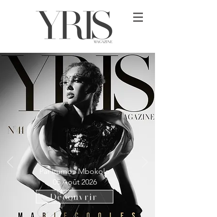
Par Itumba Mbokolo
05 Août 2026
Découvrir