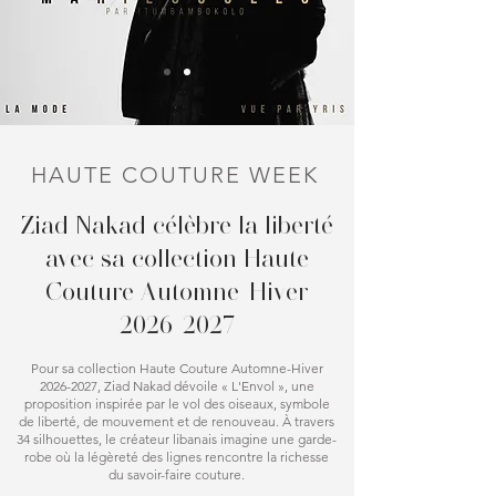
HAUTE COUTURE WEEK
Ziad Nakad célèbre la liberté
avec sa collection Haute
Couture Automne-Hiver
2026-2027
Pour sa collection Haute Couture Automne-Hiver
2026-2027
, Ziad Nakad dévoile « L'Envol », une
proposition inspirée par le vol des oiseaux, symbole
de liberté, de mouvement et de renouveau. À travers
34 silhouettes, le créateur libanais imagine une garde-
robe où la légèreté des lignes rencontre la richesse
du savoir-faire couture.