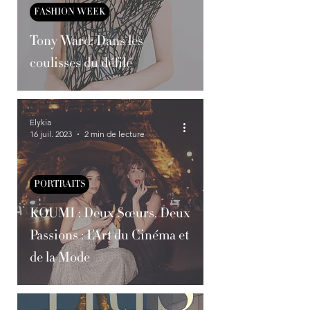
FASHION WEEK
Tony Ward: Dans les
coulisses du défilé
Elykia
16 juil. 2023
2 min de lecture
PORTRAITS
KOUMI : Deux Sœurs, Deux
Passions : L’Art du Cinéma et
de la Mode