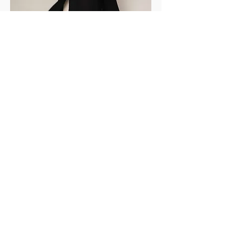
Chers créatifs, nous aimerions présenter
votre travail sur Yris Magazine alors envoyez-
nous vos photos et nous les publierons au
format éditorial !
Dear creatives, we would love to showcase
your work on Yris Magazine — send us your
photos and we’ll feature them in an editorial
format!
editorial@yrismagazine.com
LES LOOKS DE LA SEMAINE