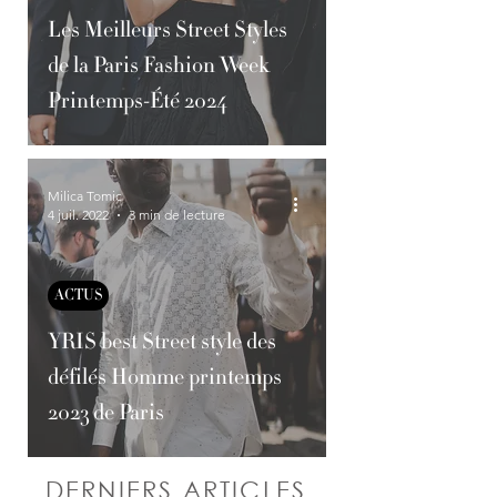
Les Meilleurs Street Styles
de la Paris Fashion Week
Printemps-Été 2024
Milica Tomic
4 juil. 2022
3 min de lecture
ACTUS
YRIS best Street style des
défilés Homme printemps
2023 de Paris
DERNIERS ARTICLES