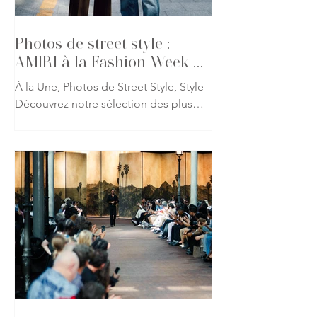
comme les sculptures de pierre qui les
inspire
Photos de street style :
AMIRI à la Fashion Week de
Paris
À la Une, Photos de Street Style, Style
Découvrez notre sélection des plus
beaux looks repérés à l'occasion du
défilé AMIRI printemps-été 2027 lors
de la Fashion Week de Paris. Fidèle à
l'univers imaginé par Mike Amiri, les
invités ont revisité les codes du
glamour californien à travers des
silhouettes mêlant tailoring
décontracté, cuir, denim et détails
précieux. Une galerie qui capture
l'atmosphère du défilé et l'élégance
des invités présents pour l'un des
rendez-vous les p