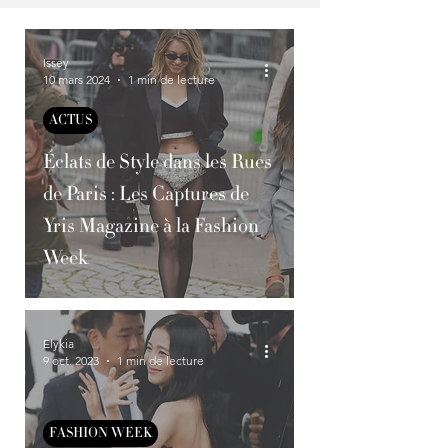
Issey
10 mars 2024
1 min de lecture
ACTUS
Éclats de Style dans les Rues
de Paris : Les Captures de
Yris Magazine à la Fashion
Week
Elykia
9 oct. 2023
1 min de lecture
FASHION WEEK