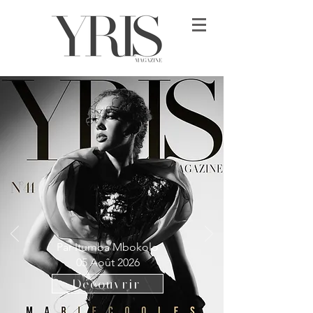
Par Itumba Mbokolo
05 Août 2026
Découvrir