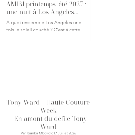
AMIRI printemps-été 2027 :
une nuit à Los Angeles
s'invite à Paris
À quoi ressemble Los Angeles une
fois le soleil couché ? C'est à cette
question que Mike Amiri répond avec
sa collection printemps-été 2027.
Présentée lors de la Fashion Week
Homme de Paris, la nouvelle
proposition de la maison américaine
abandonne les clichés de la Californie
baignée de lumière pour explorer une
ville plus mystérieuse, où le glamour
se dévoile à la tombée de la nuit.
Tony Ward - Haute Couture
Cette saison, AMIRI imagine une
garde-robe pensée pour ceux qui
Week
vivent lorsque la ville s'en
-
En amont du défilé Tony
Ward
Par Itumba Mbokolo17 Juillet 2026