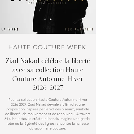
HAUTE COUTURE WEEK
Ziad Nakad célèbre la liberté
avec sa collection Haute
Couture Automne-Hiver
2026-2027
Pour sa collection Haute Couture Automne-Hiver
2026-2027
, Ziad Nakad dévoile « L'Envol », une
proposition inspirée par le vol des oiseaux, symbole
de liberté, de mouvement et de renouveau. À travers
34 silhouettes, le créateur libanais imagine une garde-
robe où la légèreté des lignes rencontre la richesse
du savoir-faire couture.