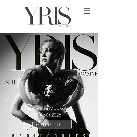
Par Itumba Mbokolo
05 Août 2026
Découvrir