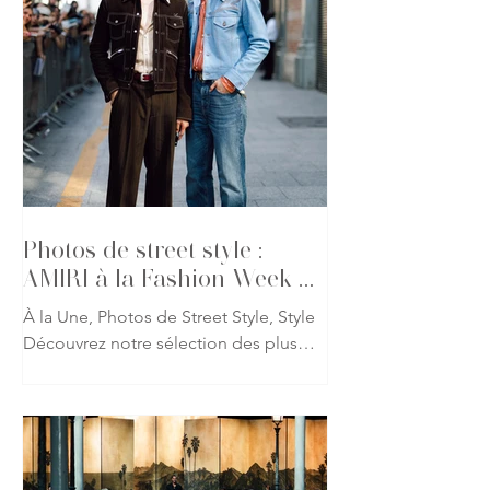
inspirée de son pays natal, en puisant
dans les sculptures millénaires des
grottes d’Ajanta, des temples de
Tarakeshwara et des représentations
sacrées qui ont façonné l’histoire de
l’art indien. Les robes, corsets et
drapés épousent les lignes du corps
comme les sculptures de pierre qui les
inspire
Photos de street style :
AMIRI à la Fashion Week de
Paris
À la Une, Photos de Street Style, Style
Découvrez notre sélection des plus
beaux looks repérés à l'occasion du
défilé AMIRI printemps-été 2027 lors
de la Fashion Week de Paris. Fidèle à
l'univers imaginé par Mike Amiri, les
invités ont revisité les codes du