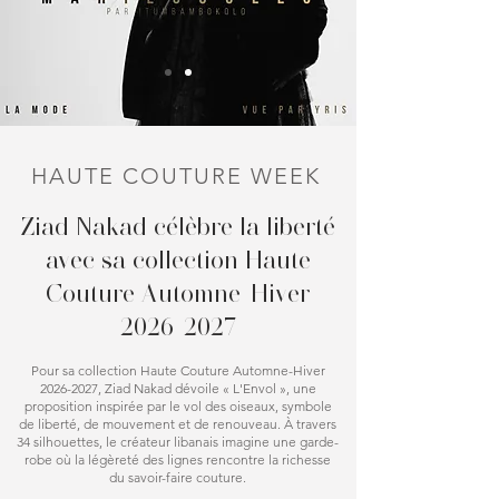
HAUTE COUTURE WEEK
Ziad Nakad célèbre la liberté
avec sa collection Haute
Couture Automne-Hiver
2026-2027
Pour sa collection Haute Couture Automne-Hiver
2026-2027
, Ziad Nakad dévoile « L'Envol », une
proposition inspirée par le vol des oiseaux, symbole
de liberté, de mouvement et de renouveau. À travers
34 silhouettes, le créateur libanais imagine une garde-
robe où la légèreté des lignes rencontre la richesse
du savoir-faire couture.