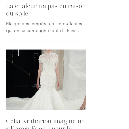
La chaleur n'a pas eu raison
du style
Malgré des températures étouffantes
qui ont accompagné toute la Paris
Haute Couture Week automne-hiver
2026-2027, les passionnés de mode
ont répondu présent, affichant leur
attachement à la création jusque dans
les rues de la capitale. Vestes, robes
spectaculaires, matières précieuses ou
silhouettes affirmées : rien n'a semblé
freiner leur envie de s'exprimer à
travers leurs tenues. À chaque sortie
de défilé, les trottoirs parisiens sont
devenus le prolongement des
podiums, o
Celia Kritharioti imagine un
« Frozen Eden » pour la