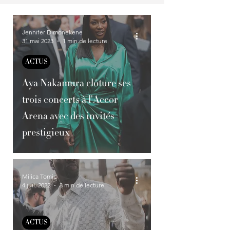
Jennifer Dimonekene
31 mai 2023
1 min de lecture
ACTUS
Aya Nakamura clôture ses
trois concerts à l'Accor
Arena avec des invités
prestigieux
Milica Tomic
4 juil. 2022
3 min de lecture
ACTUS