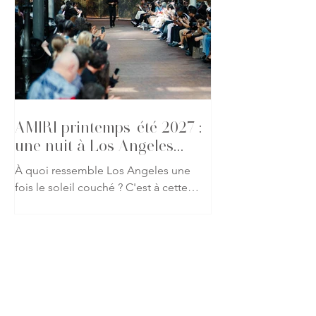
glamour californien à travers des
silhouettes mêlant tailoring
décontracté, cuir, denim et détails
précieux. Une galerie qui capture
l'atmosphère du défilé et l'élégance
des invités présents pour l'un des
rendez-vous les p
AMIRI printemps-été 2027 :
une nuit à Los Angeles
s'invite à Paris
À quoi ressemble Los Angeles une
fois le soleil couché ? C'est à cette
question que Mike Amiri répond avec
sa collection printemps-été 2027.
Présentée lors de la Fashion Week
Homme de Paris, la nouvelle
proposition de la maison américaine
abandonne les clichés de la Californie
baignée de lumière pour explorer une