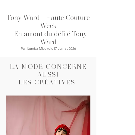
ville plus mystérieuse, où le glamour
se dévoile à la tombée de la nuit.
Tony Ward - Haute Couture
Cette saison, AMIRI imagine une
garde-robe pensée pour ceux qui
Week
vivent lorsque la ville s'en
-
En amont du défilé Tony
Ward
Par Itumba Mbokolo17 Juillet 2026
LA MODE CONCERNE
AUSSI
LES CRÉATIVES