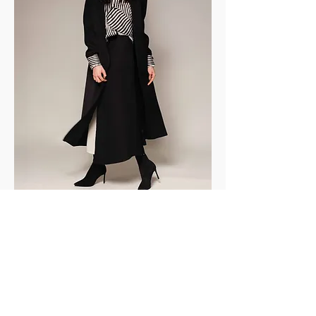
Chers créatifs, nous aimerions présenter
votre travail sur Yris Magazine alors envoyez-
nous vos photos et nous les publierons au
format éditorial !
Dear creatives, we would love to showcase
your work on Yris Magazine — send us your
photos and we’ll feature them in an editorial
format!