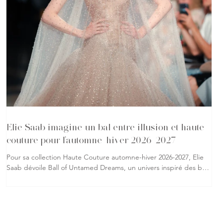
Elie Saab imagine un bal entre illusion et haute
couture pour l'automne-hiver 2026-2027
Pour sa collection Haute Couture automne-hiver 2026-2027, Elie
Saab dévoile Ball of Untamed Dreams, un univers inspiré des bals
masqués où la réalité se mêle à l'imaginaire. À travers une
succession de silhouettes spectaculaires, la maison libanaise
explore la métamorphose, le mystère et l'élégance qui
caractérisent son savoir-faire. Les matières occupent une place
centrale dans cette collection. Organza brodé de perles, velours,