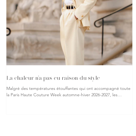
La chaleur n'a pas eu raison du style
Malgré des températures étouffantes qui ont accompagné toute
la Paris Haute Couture Week automne-hiver 2026-2027, les
passionnés de mode ont répondu présent, affichant leur
attachement à la création jusque dans les rues de la capitale.
Vestes, robes spectaculaires, matières précieuses ou silhouettes
affirmées : rien n'a semblé freiner leur envie de s'exprimer à
travers leurs tenues. À chaque sortie de défilé, les trottoirs
parisiens sont devenus le prolongement des podiums, o