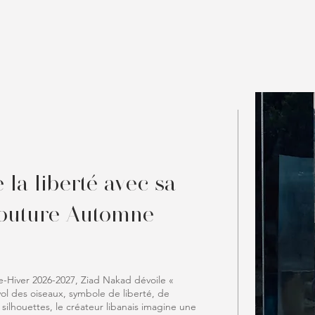
la liberté avec sa
Couture Automne-
-Hiver 2026-2027, Ziad Nakad dévoile «
vol des oiseaux, symbole de liberté, de
ilhouettes, le créateur libanais imagine une