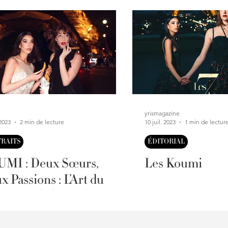
yrismagazine
 2023
2 min de lecture
10 juil. 2023
1 min de lectur
RAITS
ÉDITORIAL
MI : Deux Sœurs,
Les Koumi
x Passions : L’Art du
éma et de la Mode