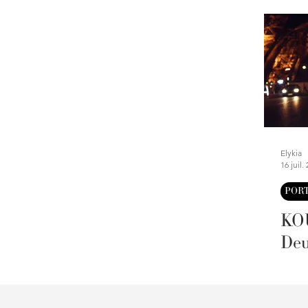
Elykia
16 juil.
PORT
KOU
Deu
Cin