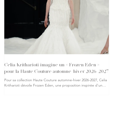
Celia Kritharioti imagine un « Frozen Eden »
pour la Haute Couture automne-hiver 2026-2027
Pour sa collection Haute Couture automne-hiver 2026-2027, Celia
Kritharioti dévoile Frozen Eden, une proposition inspirée d'un
jardin d'Éden figé dans la glace, où l'innocence, la tentation et la
renaissance se rencontrent. La créatrice grecque transforme le
podium en un univers hivernal où chaque silhouette participe à
un récit visuel empreint de contrastes et de savoir-faire. La
collection s'articule autour d'une palette dominée par le noir, le