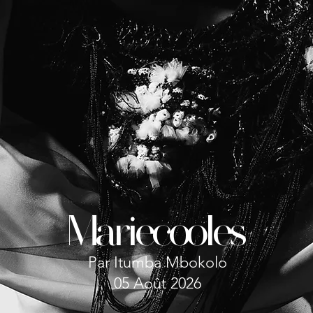
Mariecooles
Par Itumba Mbokolo
05 Août 2026