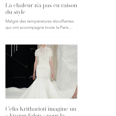
La chaleur n'a pas eu raison
du style
Malgré des températures étouffantes
qui ont accompagné toute la Paris
Haute Couture Week automne-hiver
2026-2027, les passionnés de mode
ont répondu présent, affichant leur
attachement à la création jusque dans
les rues de la capitale. Vestes, robes
spectaculaires, matières précieuses ou
silhouettes affirmées : rien n'a semblé
freiner leur envie de s'exprimer à
travers leurs tenues. À chaque sortie
de défilé, les trottoirs parisiens sont
devenus le prolongement des
podiums, o
Celia Kritharioti imagine un
« Frozen Eden » pour la