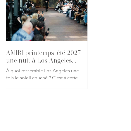
glamour californien à travers des
silhouettes mêlant tailoring
décontracté, cuir, denim et détails
précieux. Une galerie qui capture
l'atmosphère du défilé et l'élégance
des invités présents pour l'un des
rendez-vous les p
AMIRI printemps-été 2027 :
une nuit à Los Angeles
s'invite à Paris
À quoi ressemble Los Angeles une
fois le soleil couché ? C'est à cette
question que Mike Amiri répond avec
sa collection printemps-été 2027.
Présentée lors de la Fashion Week
Homme de Paris, la nouvelle
proposition de la maison américaine
abandonne les clichés de la Californie
baignée de lumière pour explorer une