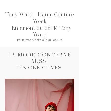
ville plus mystérieuse, où le glamour
se dévoile à la tombée de la nuit.
Tony Ward - Haute Couture
Cette saison, AMIRI imagine une
garde-robe pensée pour ceux qui
Week
vivent lorsque la ville s'en
-
En amont du défilé Tony
Ward
Par Itumba Mbokolo17 Juillet 2026
LA MODE CONCERNE
AUSSI
LES CRÉATIVES