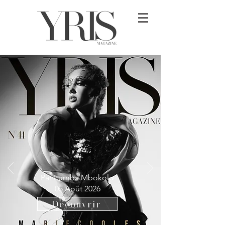
Par Itumba Mbokolo
05 Août 2026
Découvrir