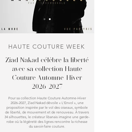
HAUTE COUTURE WEEK
Ziad Nakad célèbre la liberté
avec sa collection Haute
Couture Automne-Hiver
2026-2027
Pour sa collection Haute Couture Automne-Hiver
2026-2027
, Ziad Nakad dévoile « L'Envol », une
proposition inspirée par le vol des oiseaux, symbole
de liberté, de mouvement et de renouveau. À travers
34 silhouettes, le créateur libanais imagine une garde-
robe où la légèreté des lignes rencontre la richesse
du savoir-faire couture.