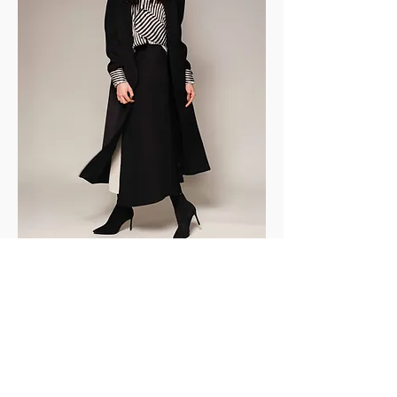
Chers créatifs, nous aimerions présenter
votre travail sur Yris Magazine alors envoyez-
nous vos photos et nous les publierons au
format éditorial !
Dear creatives, we would love to showcase
your work on Yris Magazine — send us your
photos and we’ll feature them in an editorial
format!