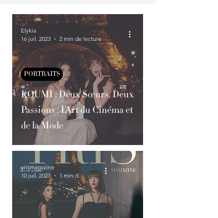
Elykia
16 juil. 2023
2 min de lecture
PORTRAITS
KOUMI : Deux Sœurs, Deux
Passions : L’Art du Cinéma et
de la Mode
yrismagazine
10 juil. 2023
1 min de lecture