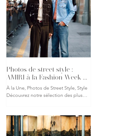
inspirée de son pays natal, en puisant
dans les sculptures millénaires des
grottes d’Ajanta, des temples de
Tarakeshwara et des représentations
sacrées qui ont façonné l’histoire de
l’art indien. Les robes, corsets et
drapés épousent les lignes du corps
comme les sculptures de pierre qui les
inspire
Photos de street style :
AMIRI à la Fashion Week de
Paris
À la Une, Photos de Street Style, Style
Découvrez notre sélection des plus
beaux looks repérés à l'occasion du
défilé AMIRI printemps-été 2027 lors
de la Fashion Week de Paris. Fidèle à
l'univers imaginé par Mike Amiri, les
invités ont revisité les codes du