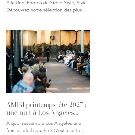
À la Une, Photos de Street Style, Style
Découvrez notre sélection des plus
beaux looks repérés à l'occasion du
défilé AMIRI printemps-été 2027 lors
de la Fashion Week de Paris. Fidèle à
l'univers imaginé par Mike Amiri, les
invités ont revisité les codes du
glamour californien à travers des
silhouettes mêlant tailoring
décontracté, cuir, denim et détails
précieux. Une galerie qui capture
l'atmosphère du défilé et l'élégance
des invités présents pour l'un des
rendez-vous les p
AMIRI printemps-été 2027 :
une nuit à Los Angeles
s'invite à Paris
À quoi ressemble Los Angeles une
fois le soleil couché ? C'est à cette