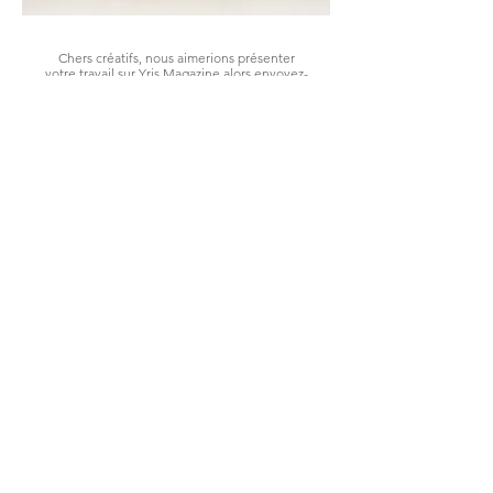
Chers créatifs, nous aimerions présenter
votre travail sur Yris Magazine alors envoyez-
nous vos photos et nous les publierons au
format éditorial !
Dear creatives, we would love to showcase
your work on Yris Magazine — send us your
photos and we’ll feature them in an editorial
format!
editorial@yrismagazine.com
LES LOOKS DE LA SEMAINE