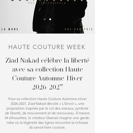
HAUTE COUTURE WEEK
Ziad Nakad célèbre la liberté
avec sa collection Haute
Couture Automne-Hiver
2026-2027
Pour sa collection Haute Couture Automne-Hiver
2026-2027
, Ziad Nakad dévoile « L'Envol », une
proposition inspirée par le vol des oiseaux, symbole
de liberté, de mouvement et de renouveau. À travers
34 silhouettes, le créateur libanais imagine une garde-
robe où la légèreté des lignes rencontre la richesse
du savoir-faire couture.