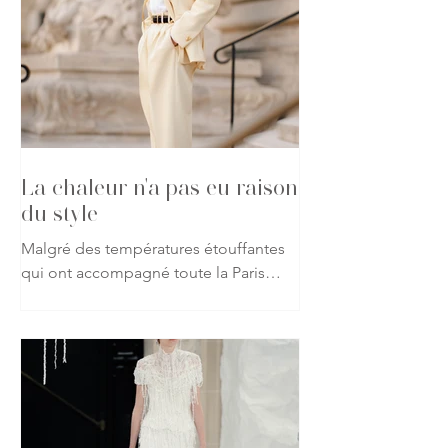
La chaleur n'a pas eu raison
du style
Malgré des températures étouffantes
qui ont accompagné toute la Paris
Haute Couture Week automne-hiver
2026-2027, les passionnés de mode
ont répondu présent, affichant leur
attachement à la création jusque dans
les rues de la capitale. Vestes, robes
spectaculaires, matières précieuses ou
silhouettes affirmées : rien n'a semblé