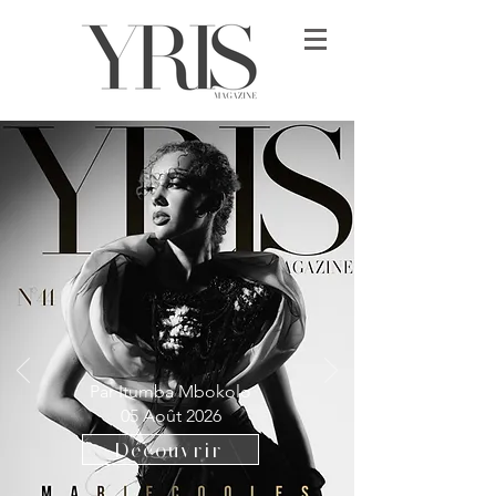
Par Itumba Mbokolo
05 Août 2026
Découvrir