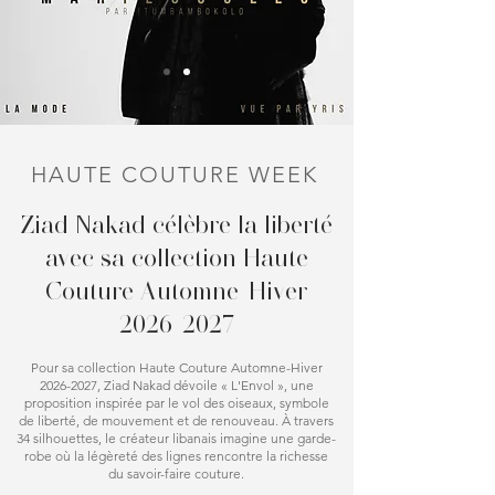
HAUTE COUTURE WEEK
Ziad Nakad célèbre la liberté
avec sa collection Haute
Couture Automne-Hiver
2026-2027
Pour sa collection Haute Couture Automne-Hiver
2026-2027
, Ziad Nakad dévoile « L'Envol », une
proposition inspirée par le vol des oiseaux, symbole
de liberté, de mouvement et de renouveau. À travers
34 silhouettes, le créateur libanais imagine une garde-
robe où la légèreté des lignes rencontre la richesse
du savoir-faire couture.