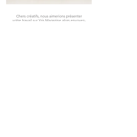
Chers créatifs, nous aimerions présenter
votre travail sur Yris Magazine alors envoyez-
nous vos photos et nous les publierons au
format éditorial !
Dear creatives, we would love to showcase
your work on Yris Magazine — send us your
photos and we’ll feature them in an editorial
format!
editorial@yrismagazine.com
LES LOOKS DE LA SEMAINE