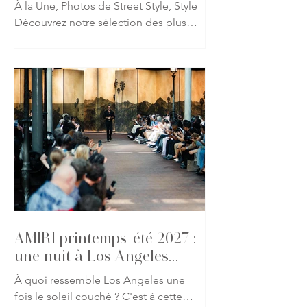
À la Une, Photos de Street Style, Style
Découvrez notre sélection des plus
beaux looks repérés à l'occasion du
défilé AMIRI printemps-été 2027 lors
de la Fashion Week de Paris. Fidèle à
l'univers imaginé par Mike Amiri, les
invités ont revisité les codes du
glamour californien à travers des
silhouettes mêlant tailoring
décontracté, cuir, denim et détails
précieux. Une galerie qui capture
l'atmosphère du défilé et l'élégance
des invités présents pour l'un des
rendez-vous les p
AMIRI printemps-été 2027 :
une nuit à Los Angeles
s'invite à Paris
À quoi ressemble Los Angeles une
fois le soleil couché ? C'est à cette