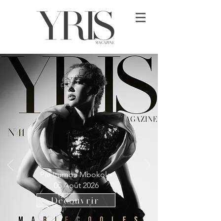
Par Itumba Mbokolo
05 Août 2026
Découvrir