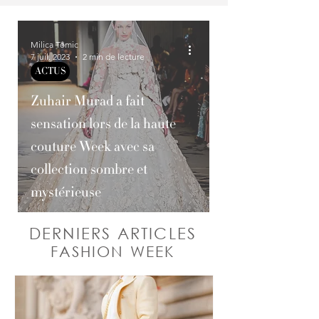
Milica Tomic
7 juil. 2023
2 min de lecture
ACTUS
Zuhair Murad a fait
sensation lors de la haute
couture Week avec sa
collection sombre et
mystérieuse
DERNIERS ARTICLES
FASHION WEEK