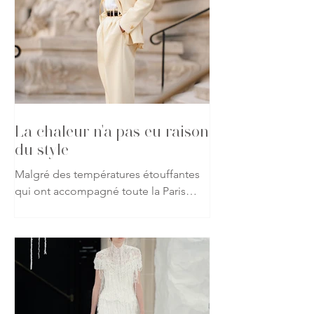
La chaleur n'a pas eu raison
du style
Malgré des températures étouffantes
qui ont accompagné toute la Paris
Haute Couture Week automne-hiver
2026-2027, les passionnés de mode
ont répondu présent, affichant leur
attachement à la création jusque dans
les rues de la capitale. Vestes, robes
spectaculaires, matières précieuses ou
silhouettes affirmées : rien n'a semblé