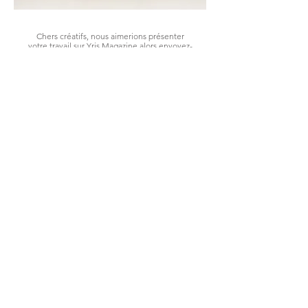
Chers créatifs, nous aimerions présenter
votre travail sur Yris Magazine alors envoyez-
nous vos photos et nous les publierons au
format éditorial !
Dear creatives, we would love to showcase
your work on Yris Magazine — send us your
photos and we’ll feature them in an editorial
format!
editorial@yrismagazine.com
LES LOOKS DE LA SEMAINE