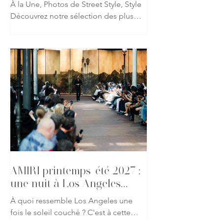
À la Une, Photos de Street Style, Style
Découvrez notre sélection des plus
beaux looks repérés à l'occasion du
défilé AMIRI printemps-été 2027 lors
de la Fashion Week de Paris. Fidèle à
l'univers imaginé par Mike Amiri, les
invités ont revisité les codes du
glamour californien à travers des
silhouettes mêlant tailoring
décontracté, cuir, denim et détails
précieux. Une galerie qui capture
l'atmosphère du défilé et l'élégance
des invités présents pour l'un des
rendez-vous les p
AMIRI printemps-été 2027 :
une nuit à Los Angeles
s'invite à Paris
À quoi ressemble Los Angeles une
fois le soleil couché ? C'est à cette