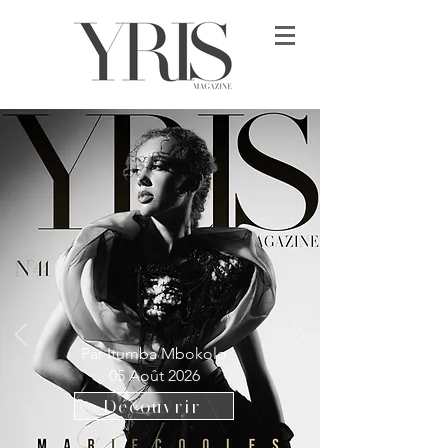
Par Itumba Mbokolo
05 Août 2026
Découvrir