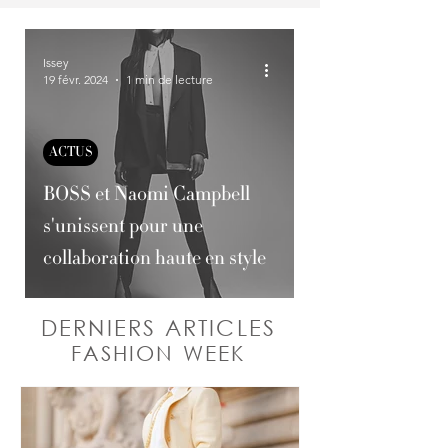
Issey
19 févr. 2024
1 min de lecture
ACTUS
BOSS et Naomi Campbell
s'unissent pour une
collaboration haute en style
DERNIERS ARTICLES
FASHION WEEK