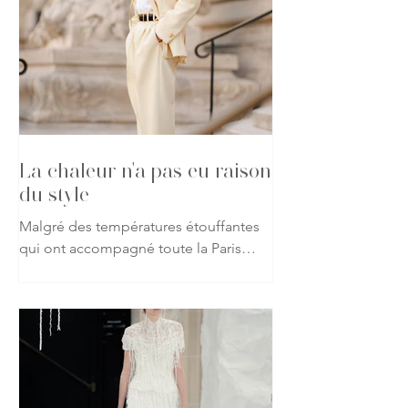
La chaleur n'a pas eu raison
du style
Malgré des températures étouffantes
qui ont accompagné toute la Paris
Haute Couture Week automne-hiver
2026-2027, les passionnés de mode
ont répondu présent, affichant leur
attachement à la création jusque dans
les rues de la capitale. Vestes, robes
spectaculaires, matières précieuses ou
silhouettes affirmées : rien n'a semblé