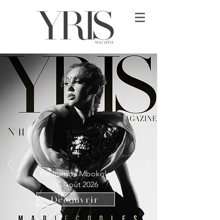
Par Itumba Mbokolo
05 Août 2026
Découvrir