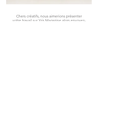
Chers créatifs, nous aimerions présenter
votre travail sur Yris Magazine alors envoyez-
nous vos photos et nous les publierons au
format éditorial !
Dear creatives, we would love to showcase
your work on Yris Magazine — send us your
photos and we’ll feature them in an editorial
format!
editorial@yrismagazine.com
LES LOOKS DE LA SEMAINE