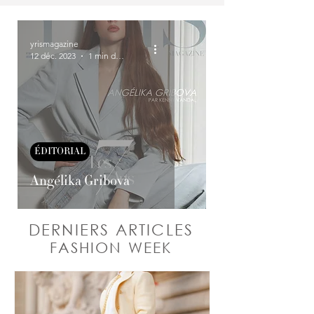
yrismagazine
12 déc. 2023
1 min de lecture
ÉDITORIAL
Angélika Gribova
DERNIERS ARTICLES
FASHION WEEK