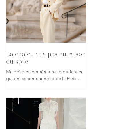
La chaleur n'a pas eu raison
du style
Malgré des températures étouffantes
qui ont accompagné toute la Paris
Haute Couture Week automne-hiver
2026-2027, les passionnés de mode
ont répondu présent, affichant leur
attachement à la création jusque dans
les rues de la capitale. Vestes, robes
spectaculaires, matières précieuses ou
silhouettes affirmées : rien n'a semblé