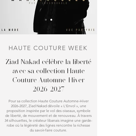
HAUTE COUTURE WEEK
Ziad Nakad célèbre la liberté
avec sa collection Haute
Couture Automne-Hiver
2026-2027
Pour sa collection Haute Couture Automne-Hiver
2026-2027
, Ziad Nakad dévoile « L'Envol », une
proposition inspirée par le vol des oiseaux, symbole
de liberté, de mouvement et de renouveau. À travers
34 silhouettes, le créateur libanais imagine une garde-
robe où la légèreté des lignes rencontre la richesse
du savoir-faire couture.