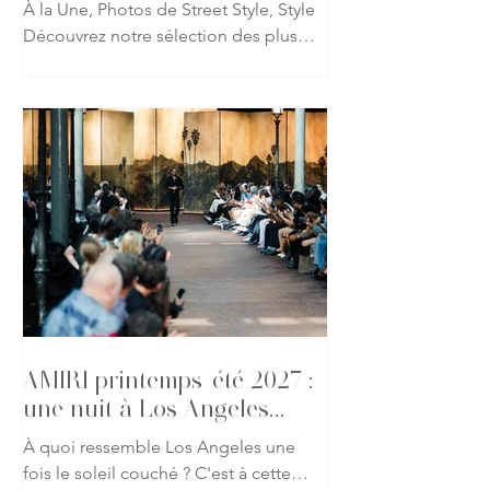
À la Une, Photos de Street Style, Style
Découvrez notre sélection des plus
beaux looks repérés à l'occasion du
défilé AMIRI printemps-été 2027 lors
de la Fashion Week de Paris. Fidèle à
l'univers imaginé par Mike Amiri, les
invités ont revisité les codes du
glamour californien à travers des
silhouettes mêlant tailoring
décontracté, cuir, denim et détails
précieux. Une galerie qui capture
l'atmosphère du défilé et l'élégance
des invités présents pour l'un des
rendez-vous les p
AMIRI printemps-été 2027 :
une nuit à Los Angeles
s'invite à Paris
À quoi ressemble Los Angeles une
fois le soleil couché ? C'est à cette